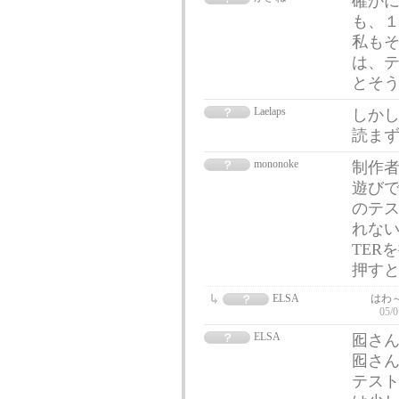
確かに
も、
私もそ
は、
とそ
Laelaps
しか
読ま
mononoke
制作
遊びで
のテス
れない
TER
押す
ELSA
はわ
05/0
ELSA
囮さん
囮さん
テス