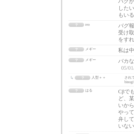
バグが
した
もい
reo
バグ
受け取
をす
メギー
私は
メギー
バカ
05/01
人型＋＋
され
bin
はる
Cβで
ど、某
いか
やっ
弁して
いな