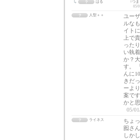
はる
↑つ
05/0
人型＋＋
ユー
ルなも
イト
上で貴
ったり
い執
か？
す。 
んに1
きだ
ーより
案で
かと
05/01
ライネス
ちょ
囮さ
しかし