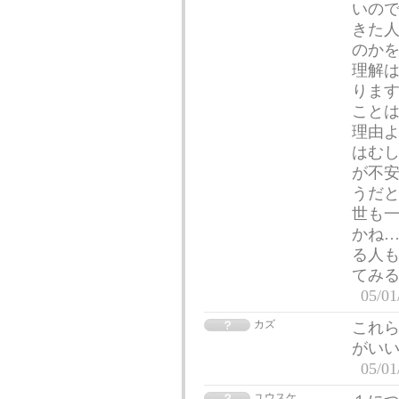
いので
きた
のかを
理解
ります
ことは
理由よ
はむ
が不安
うだ
世も
かね…
る人
てみ
05/01
カズ
これら
がい
05/01
ユウスケ