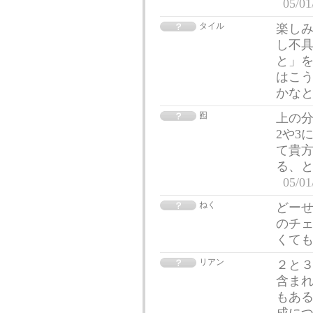
05/01
タイル
楽しみ
し不
と」
はこ
かな
囮
上の
2や3
て貴
る、
05/01
ねく
どーせ
のチ
くて
リアン
２と
含ま
もある