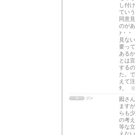
し付
ていう
同意見
のがあ
ｧ・・
見な
要って
あるか
とは言
する
た。
えて注
ﾀ。
0
ジン
囮さ
ます
らも少
の考
等な立
えな