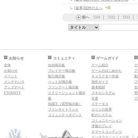
+11
[返事]国外の人へ
前へ
5331
5332
5333
お知らせ
コミュニティ
ゲームガイド
全体
自由掲示板
ゲーム紹介
ゲ
お知らせ
プレイヤー掲示板
ゲームのはじめかた
ア
イベント
取引掲示板
キャラクター作成
動
メンテナンス
ペットAI掲示板
操作ガイド
フ
アップデート
ファンアート掲示板
基本戦闘
音
ETERNITY
スクリーンショット掲示
スキルシステム
壁
板
生産
マ
知識王（質問掲示板）
ステータス
ファンサイトリンク
エリンの世界
コミュニティポイント
町のシステム
コミュニケーション
序盤のプレイ
スマートコンテンツ
インタラクションメーカ