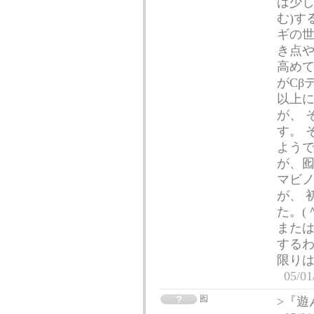
は少し
む)す
ギの世
き点
高めて
がCβ
以上
が、 
す。 
ようで
が、
マビ
が、 
た。(
または
するわ
限りは
05/01
囮
>『遊