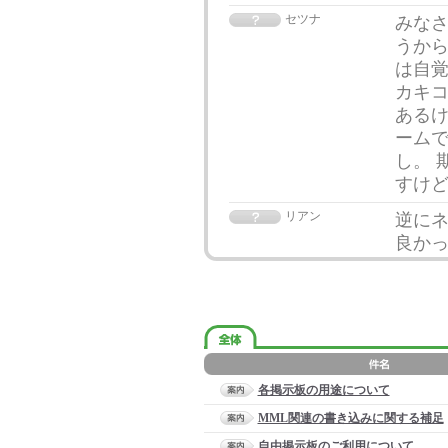
セツナ
みなさ
うから
は自覚
カキコ
あるけ
ーム
し。 
すけどね
リアン
逆に
良か
各掲示板の用途について
MML関連の書き込みに関する補足
自由掲示板のご利用について