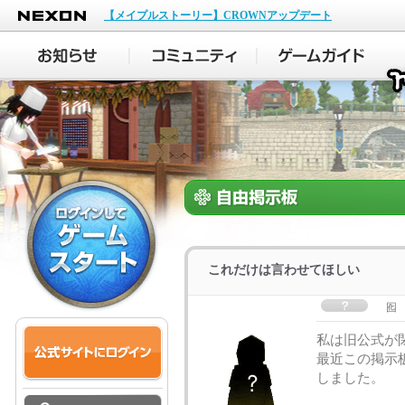
NEXON
【メイプルストーリー】CROWNアップデート
これだけは言わせてほしい
囮
私は旧公式が閉
最近この掲示
しました。