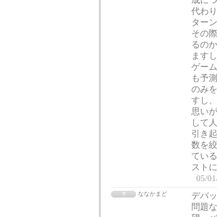
成に
代わ
ター
その
るの
ます
ゲー
も予測
のみ
すし
思いが
して
引き
数を
ている
スト
05/01
ななかまど
デバッ
問題な