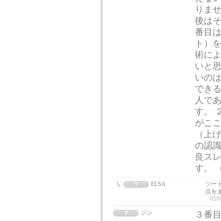
りませ
後はそ
番目は
ト）
術によ
いと
いの
でき
人で
す。 
がこ
（上げ
の認
良ス
す。
ELSA
ソー
点を
05/0
ジン
３番