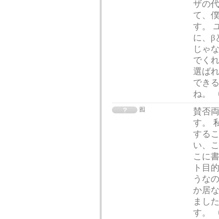
ザの代
て、
す。 
に、β
じゃな
でくれ
選ば
でき
ね。
囮
賛否
す。 
するこ
い、こ
こに
ト目的
うなの
か居
ました
す。