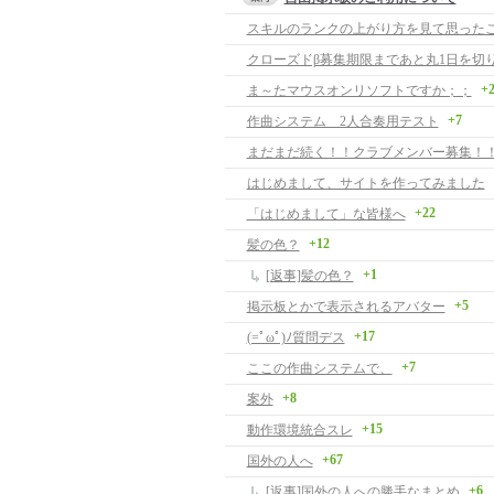
クローズドβ募集期限まであと丸1日を切
+
ま～たマウスオンリソフトですか；；
+7
作曲システム 2人合奏用テスト
まだまだ続く！！クラブメンバー募集！
はじめまして、サイトを作ってみました
+22
「はじめまして」な皆様へ
+12
髪の色？
+1
[返事]髪の色？
+5
掲示板とかで表示されるアバター
+17
(=ﾟωﾟ)ﾉ質問デス
+7
ここの作曲システムで、
+8
案外
+15
動作環境統合スレ
+67
国外の人へ
+6
[返事]国外の人への勝手なまとめ