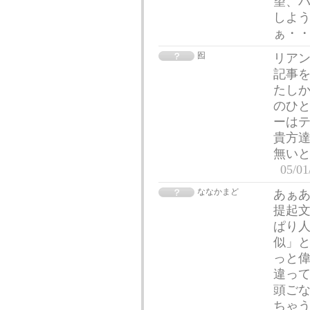
望、
しよ
ぁ・
囮
リアン
記事
たし
のひと
ーはテ
貴方
無い
05/01
ななかまど
あぁあ
提起文
ぱり
似」
っと偉
違っ
頭ごな
ちゃう