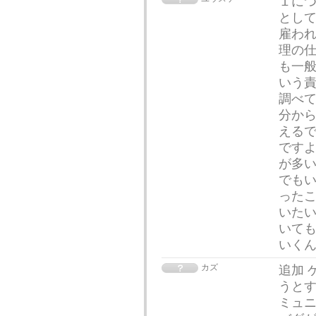
１につ
とし
雇わ
理の
も一般
いう責
調べ
分か
えるで
ですよ
が多
でも
ったこ
いた
いて
いく
カズ
追加 
うとす
ミュニ