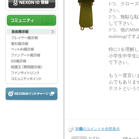
1つ、クロー
さい。
2つ、無駄な
して下さい。
3つ、他のMM
mabinogiで
特に1を理解
小学生中学生
て下さい。
もう一度言い
ムでもありま
テストという
31個
のコメントを全部表示
かざね