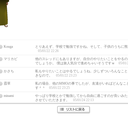
Kouga
とりあえず、学校で勉強ですかね。そして、子供のうちに熊
05/01/22 22:26
マリカビ
他のスレッドにもありますが、自分のやりたいことをやるの
でしょうか。 僕は旅人気分で進めちゃいそうですｗ
05/01/
かさち
私もやりたいことはやるでしょうね。少しずついろんなこと
きなので。
05/01/22 23:23
霞草
私の場合、他のMMOの事でしたが、友達がいればどんなこ
す＾＾
05/01/22 23:25
minami
やっぱり学校とかで勉強してから自由に過ごすのが良いみた
させていただきます。
05/01/24 22:13