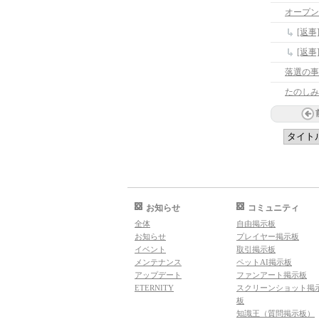
オープン
[返
[返
落選の事
たのしみ
お知らせ
コミュニティ
全体
自由掲示板
お知らせ
プレイヤー掲示板
イベント
取引掲示板
メンテナンス
ペットAI掲示板
アップデート
ファンアート掲示板
ETERNITY
スクリーンショット掲
板
知識王（質問掲示板）