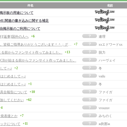
掲示板の用途について
ML関連の書き込みに関する補足
由掲示板のご利用について
+6
事][返事]国外の人へ
連理
+7
エドです。皆様ご指導ありがとうございます＾＾；グラボについて②
xxエドワードxx
+13
まる前からファンサイト作ってみました。
脱力
事]CBが始まる前からファンサイト作ってみました。
ハーヴェイ
+2
して～♪
冬
]はじめまして～♪
vailu
+1
]はじめまして～♪
冬
+10
具合報告について
ファイガ
+62
加してください
ファイガ
+4
vrouzuv
+7
者発表後とか
みちのく
+11
ックについて
ж刹那ж