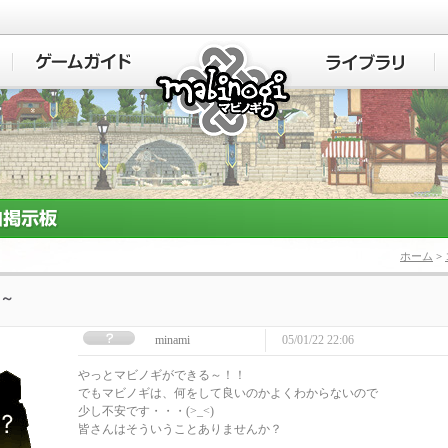
マビノギ
ホーム
>
～
minami
05/01/22 22:06
やっとマビノギができる～！！
でもマビノギは、何をして良いのかよくわからないので
少し不安です・・・(>_<)
皆さんはそういうことありませんか？