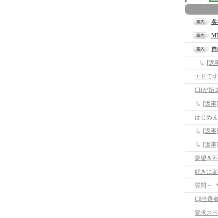
各
M
自
[返
CBが始
[返
はじめま
[返事
[返事
要望＆不
好きに参
質問～
Cβ当選
要求スペ