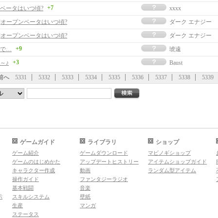
+7
ベータはいつ頃?
xxxx
事]オープンベータはいつ頃?
ダーク エナジー
事]オープンベータはいつ頃?
ダーク エナジー
+9
で…
琥遠
+3
～♪
Baust
前へ
5331
5332
5333
5334
5335
5336
5337
5338
5339
ゲームガイド
ライブラリ
ショップ
ゲーム紹介
ゲームダウンロード
マビノギショップ
ゲームのはじめかた
アップデートヒストリー
アイテムショップガイド
キャラクター作成
動画
ランダム型アイテム
操作ガイド
ファンタジーラジオ
基本戦闘
音楽
示
スキルシステム
壁紙
生産
マンガ
ステータス