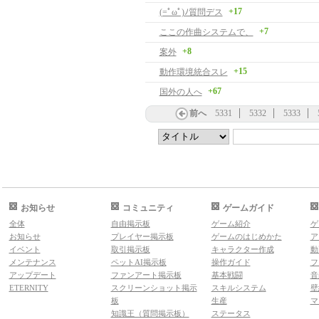
+17
(=ﾟωﾟ)ﾉ質問デス
+7
ここの作曲システムで、
+8
案外
+15
動作環境統合スレ
+67
国外の人へ
前へ
5331
5332
5333
お知らせ
コミュニティ
ゲームガイド
全体
自由掲示板
ゲーム紹介
ゲ
お知らせ
プレイヤー掲示板
ゲームのはじめかた
ア
イベント
取引掲示板
キャラクター作成
動
メンテナンス
ペットAI掲示板
操作ガイド
フ
アップデート
ファンアート掲示板
基本戦闘
音
ETERNITY
スクリーンショット掲示
スキルシステム
壁
板
生産
マ
知識王（質問掲示板）
ステータス