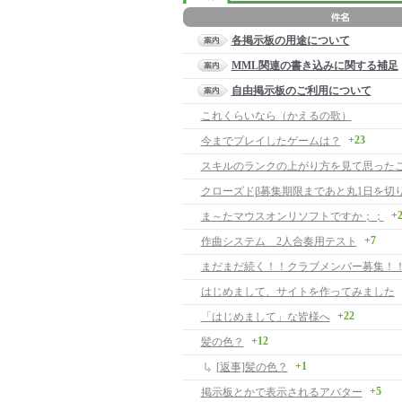
各掲示板の用途について
MML関連の書き込みに関する補足
自由掲示板のご利用について
これくらいなら（かえるの歌）
+23
今までプレイしたゲームは？
クローズドβ募集期限まであと丸1日を切
+
ま～たマウスオンリソフトですか；；
+7
作曲システム 2人合奏用テスト
まだまだ続く！！クラブメンバー募集！
はじめまして、サイトを作ってみました
+22
「はじめまして」な皆様へ
+12
髪の色？
+1
[返事]髪の色？
+5
掲示板とかで表示されるアバター