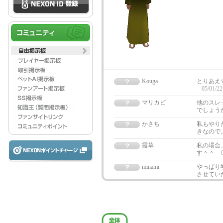
Kouga
とりあえ
05/01/22
マリカビ
他のスレ
でしょう
かさち
私もやり
きなので
霞草
私の場合
す＾＾
minami
やっぱり
させてい