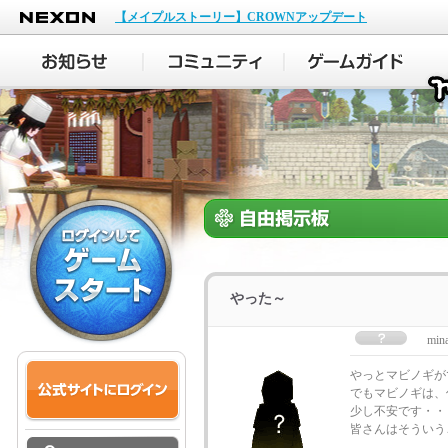
NEXON
【メイプルストーリー】CROWNアップデート
やった～
min
やっとマビノギが
でもマビノギは、
少し不安です・・・(
皆さんはそういう