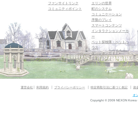
ファンサイトリンク
エリンの世界
コミュニティポイント
町のシステム
コミュニケーション
序盤のプレイ
スマートコンテンツ
インタラクションメーカ
ー
ペット探検隊・ペットハ
ウス
ダンジョンガイド
マギグラフィ
運営会社
利用規約
プライバシーポリシー
特定商取引法に基づく表記
資
オ
Copyright © 2009 NEXON Korea Co