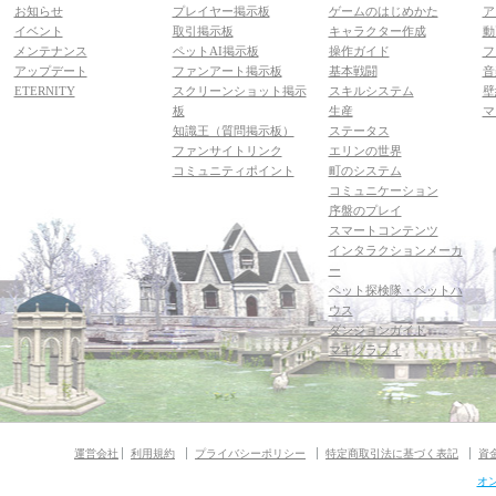
お知らせ
プレイヤー掲示板
ゲームのはじめかた
ア
イベント
取引掲示板
キャラクター作成
動
メンテナンス
ペットAI掲示板
操作ガイド
フ
アップデート
ファンアート掲示板
基本戦闘
音
ETERNITY
スクリーンショット掲示
スキルシステム
壁
板
生産
マ
知識王（質問掲示板）
ステータス
ファンサイトリンク
エリンの世界
コミュニティポイント
町のシステム
コミュニケーション
序盤のプレイ
スマートコンテンツ
インタラクションメーカ
ー
ペット探検隊・ペットハ
ウス
ダンジョンガイド
マギグラフィ
運営会社
利用規約
プライバシーポリシー
特定商取引法に基づく表記
資
オ