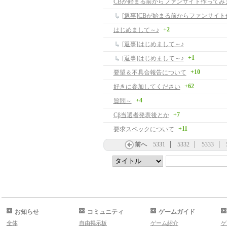
CBが始まる前からファンサイト作ってみ
[返事]CBが始まる前からファンサイ
+2
はじめまして～♪
[返事]はじめまして～♪
+1
[返事]はじめまして～♪
+10
要望＆不具合報告について
+62
好きに参加してください
+4
質問～
+7
Cβ当選者発表後とか
+11
要求スペックについて
前へ
5331
5332
5333
お知らせ
コミュニティ
ゲームガイド
全体
自由掲示板
ゲーム紹介
ゲ