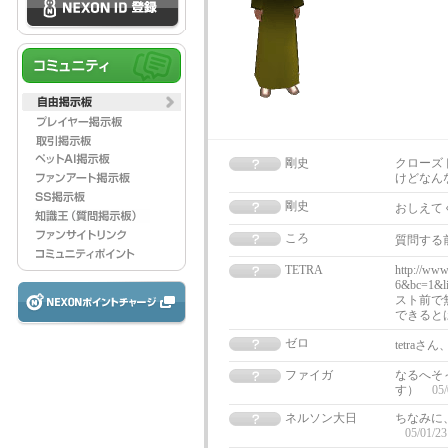
剛史
クローズ
けどなん
剛史
おしえて
ころ
質問する
TETRA
http://ww
6&bc=1
スト前で
できると
ゼロ
tetraさ
ファイガ
なるへそ
す）
05/
ネルソン大日
ちなみに
05/01/23