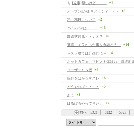
+1
[返事]早いけど・・・
+8
オープンβがまちどうシィ・・・
+2
25～28日について
+16
2/25～2/28は・・・
+6
影絵芝居風・・ナオ？
+14
落選して良かった事を今語ろう、
+4
～スレ建ては計画的に～
ネットカフェ「マビノギ体験台 都道府
+2
ユーザーＳＳ板
+6
親睦をはかるぞスレ
+5
どうやれば・・・・
+1
あう
+7
はるばるやってきた。
前へ
5321
5322
5323