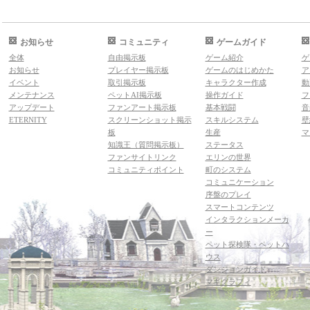
お知らせ
コミュニティ
ゲームガイド
全体
自由掲示板
ゲーム紹介
ゲ
お知らせ
プレイヤー掲示板
ゲームのはじめかた
ア
イベント
取引掲示板
キャラクター作成
動
メンテナンス
ペットAI掲示板
操作ガイド
フ
アップデート
ファンアート掲示板
基本戦闘
音
ETERNITY
スクリーンショット掲示
スキルシステム
壁
板
生産
マ
知識王（質問掲示板）
ステータス
ファンサイトリンク
エリンの世界
コミュニティポイント
町のシステム
コミュニケーション
序盤のプレイ
スマートコンテンツ
インタラクションメーカ
ー
ペット探検隊・ペットハ
ウス
ダンジョンガイド
マギグラフィ