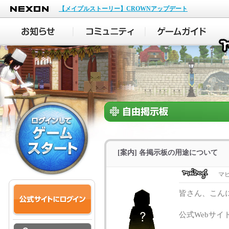
NEXON
【メイプルストーリー】CROWNアップデート
[案内] 各掲示板の用途について
マ
皆さん、こん
公式Webサ