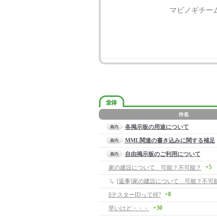
マビノギチー
各掲示板の用途について
MML関連の書き込みに関する補足
自由掲示板のご利用について
+5
家の建設について 可能？不可能？
[返事]家の建設について 可能？不可
+8
βテスターIDって何?
+30
早いけど・・・