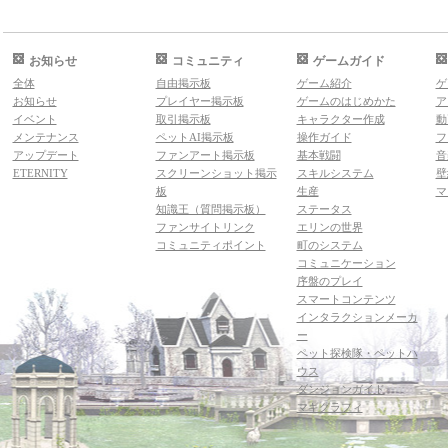
お知らせ
コミュニティ
ゲームガイド
全体
自由掲示板
ゲーム紹介
ゲ
お知らせ
プレイヤー掲示板
ゲームのはじめかた
ア
イベント
取引掲示板
キャラクター作成
動
メンテナンス
ペットAI掲示板
操作ガイド
フ
アップデート
ファンアート掲示板
基本戦闘
音
ETERNITY
スクリーンショット掲示
スキルシステム
壁
板
生産
マ
知識王（質問掲示板）
ステータス
ファンサイトリンク
エリンの世界
コミュニティポイント
町のシステム
コミュニケーション
序盤のプレイ
スマートコンテンツ
インタラクションメーカ
ー
ペット探検隊・ペットハ
ウス
ダンジョンガイド
マギグラフィ