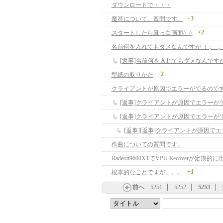
ダウンロードで・・・
+3
魔符について、質問です。
+2
スタートしたら真っ白画面^_^;
名前何を入れてもダメなんですが（；_；
[返事]名前何を入れてもダメなんです
+2
型紙の取りかた
クライアントが原因でエラーがでるので
作曲についての質問です。
Radeon9600XTでVPU Recoverが定期的に
+1
根本的なことですが。。。
前へ
5251
5252
5253