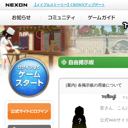
NEXON
【メイプルストーリー】CROWNアップデート
[案内] 各掲示板の用途について
マ
皆さん、こん
公式Webサ