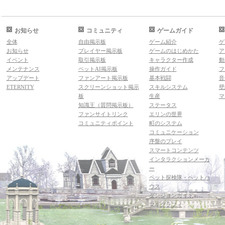
お知らせ
コミュニティ
ゲームガイド
全体
自由掲示板
ゲーム紹介
ゲ
お知らせ
プレイヤー掲示板
ゲームのはじめかた
ア
イベント
取引掲示板
キャラクター作成
動
メンテナンス
ペットAI掲示板
操作ガイド
フ
アップデート
ファンアート掲示板
基本戦闘
音
ETERNITY
スクリーンショット掲示
スキルシステム
壁
板
生産
マ
知識王（質問掲示板）
ステータス
ファンサイトリンク
エリンの世界
コミュニティポイント
町のシステム
コミュニケーション
序盤のプレイ
スマートコンテンツ
インタラクションメーカ
ー
ペット探検隊・ペットハ
ウス
ダンジョンガイド
マギグラフィ