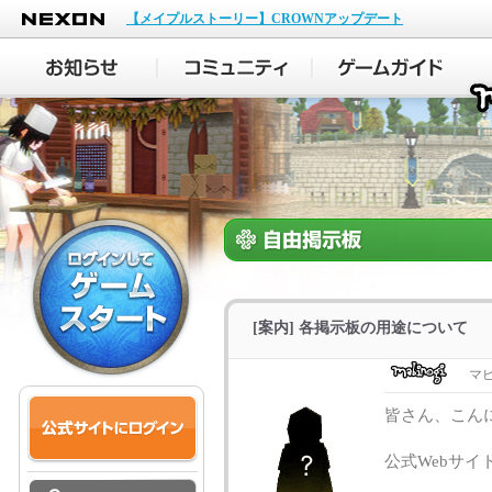
NEXON
【メイプルストーリー】CROWNアップデート
[案内] 各掲示板の用途について
マ
皆さん、こん
公式Webサ