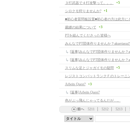
+5
３打武器で４打攻撃って。。。
+1
シロクモ狩りませんか?
+3
裁縫の結果について
PTを組んでくださった皆様へ
みんなでPT団体作りませんか？akuerias
+5
スリムな足とジャガイモの疑問
レジストコンバットランクＦのトレーニ
Arbeits Quest?
+3
[返事]Arbeits Quest?
色がぶっ飛んじゃってるんだが…。
前へ
5211
5212
5213