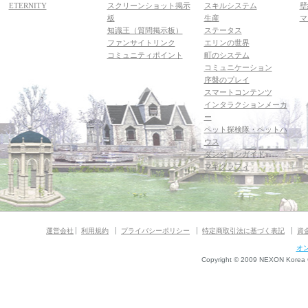
ETERNITY
スクリーンショット掲示
スキルシステム
壁
板
生産
マ
知識王（質問掲示板）
ステータス
ファンサイトリンク
エリンの世界
コミュニティポイント
町のシステム
コミュニケーション
序盤のプレイ
スマートコンテンツ
インタラクションメーカ
ー
ペット探検隊・ペットハ
ウス
ダンジョンガイド
マギグラフィ
運営会社
利用規約
プライバシーポリシー
特定商取引法に基づく表記
資
オ
Copyright © 2009 NEXON Korea Co