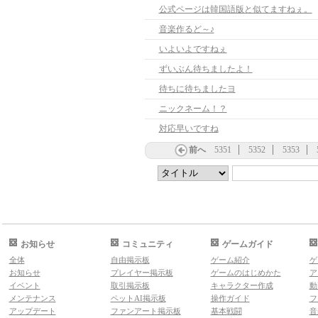
公式ページは韓国語版と似てますねぇ。
音楽作るど～♪
いよいよですねぇ
ずいぶん待ちましたよ！
待ちに待ちましたヨ
ニックネーム！？
対応早いですね
前へ
5351
5352
5353
お知らせ
コミュニティ
ゲームガイド
全体
自由掲示板
ゲーム紹介
ゲ
お知らせ
プレイヤー掲示板
ゲームのはじめかた
ア
イベント
取引掲示板
キャラクター作成
動
メンテナンス
ペットAI掲示板
操作ガイド
フ
アップデート
ファンアート掲示板
基本戦闘
音