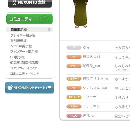
ゆら
そう言う
斑目久太郎
そして今
琥流兎_mar
しみじみ
へ!!!!!
異常プリオン_tar
もーすか
シンちゃん_mar
やっとこ
ミィーナ
３番のり
ドテラマン
もう誰も
綾花_tri
記念パピ