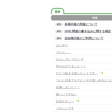
各掲示板の用途について
MML関連の書き込みに関する補足
自由掲示板のご利用について
はじめて
ついに……
おもしろい マビノギ
待ちわびてました＾＾
+1
ひとつ始まる前にヒントです。
応募しました＾＾
嬉しいですね～
+1
記念かきこ～
うれしいです