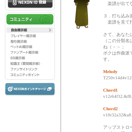
楽譜が出てな
３．打ち込み
楽譜を見て打
さて、あなた
（この分類名
ね（－－；
ボクは作曲派
す。
Melody
T250v14d4v12r
Chord1
v12r64f32.&f8
Chord2
v10r32a32&a8
アップストロ