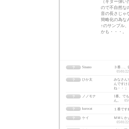
（ギター弾い
ので不自然な
音の長さじゃ
簡略化の為な
↑のサンプル
かも・・・。
Sinano
３番…、
05/01/22
ひか太
みなさん
んですけ
ね・・；
ノノモナ
1番。で
ん。
05/
kurocat
１番です
ケイ
ＭＭＬか
05/01/22