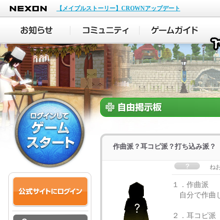
NEXON
【メイプルストーリー】CROWNアップデート
作曲派？耳コピ派？打ち込み派？
ね
１．作曲派
自分で作曲し
２．耳コピ派