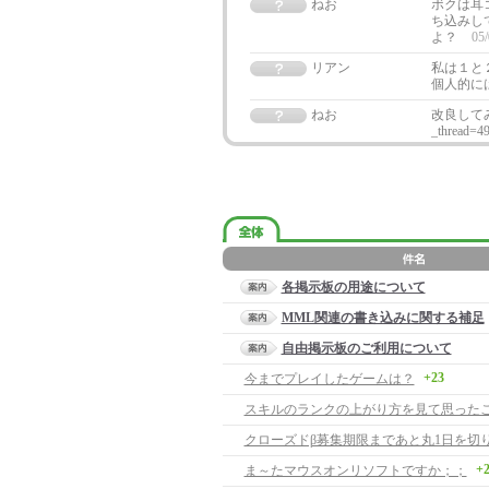
ねお
ボクは耳
ち込みし
よ？
05/
リアン
私は１と
個人的に
ねお
改良してみました
_thread=
各掲示板の用途について
MML関連の書き込みに関する補足
自由掲示板のご利用について
+23
今までプレイしたゲームは？
クローズドβ募集期限まであと丸1日を切
+
ま～たマウスオンリソフトですか；；