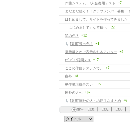
+7
作曲システム 2人合奏用テスト
まだまだ続く！！クラブメンバー募集！
はじめまして、サイトを作ってみました
+22
「はじめまして」な皆様へ
+12
髪の色？
+1
[返事]髪の色？
+5
掲示板とかで表示されるアバター
+17
(=ﾟωﾟ)ﾉ質問デス
+7
ここの作曲システムで、
+8
案外
+15
動作環境統合スレ
+67
国外の人へ
+6
[返事]国外の人への勝手なまとめ
前へ
5331
5332
5333