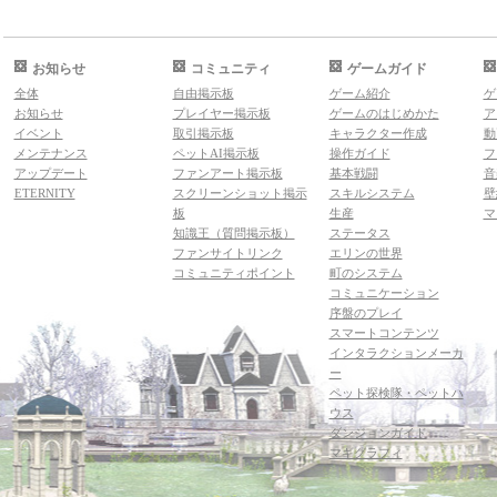
お知らせ
コミュニティ
ゲームガイド
全体
自由掲示板
ゲーム紹介
ゲ
お知らせ
プレイヤー掲示板
ゲームのはじめかた
ア
イベント
取引掲示板
キャラクター作成
動
メンテナンス
ペットAI掲示板
操作ガイド
フ
アップデート
ファンアート掲示板
基本戦闘
音
ETERNITY
スクリーンショット掲示
スキルシステム
壁
板
生産
マ
知識王（質問掲示板）
ステータス
ファンサイトリンク
エリンの世界
コミュニティポイント
町のシステム
コミュニケーション
序盤のプレイ
スマートコンテンツ
インタラクションメーカ
ー
ペット探検隊・ペットハ
ウス
ダンジョンガイド
マギグラフィ