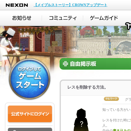
NEXON
【メイプルストーリー】CROWNアップデート
レスを削除する方法。
グラ
知っている方がい
レスを付けた時に
人。
自分の
書き込みの