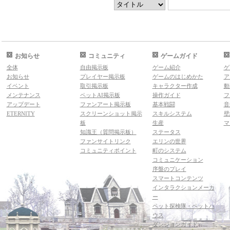
お知らせ
コミュニティ
ゲームガイド
全体
自由掲示板
ゲーム紹介
ゲ
お知らせ
プレイヤー掲示板
ゲームのはじめかた
ア
イベント
取引掲示板
キャラクター作成
動
メンテナンス
ペットAI掲示板
操作ガイド
フ
アップデート
ファンアート掲示板
基本戦闘
音
ETERNITY
スクリーンショット掲示
スキルシステム
壁
板
生産
マ
知識王（質問掲示板）
ステータス
ファンサイトリンク
エリンの世界
コミュニティポイント
町のシステム
コミュニケーション
序盤のプレイ
スマートコンテンツ
インタラクションメーカ
ー
ペット探検隊・ペットハ
ウス
ダンジョンガイド