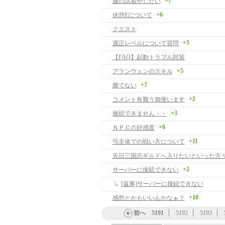
+7
服の試着がしたい
+6
休憩Eについて
クエスト
+5
適正レベルについて質問
【FAQ】起動トラブル対策
+5
アランウェンのスキル
+7
勝てない
+2
コメント有難う御座います
+3
接続できません・・
+6
ＮＰＣの好感度
+11
弓主体での戦い方について
先日三国志ギルドへ入りたいといった方
+2
サーバーに接続できない
[返事]サーバーに接続できない
+10
感想とかもいいんかなぁ？
前へ
5191
5192
5193