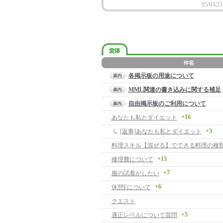
05/03/23
各掲示板の用途について
MML関連の書き込みに関する補足
自由掲示板のご利用について
+16
あなたも私とダイエット
+3
[返事]あなたも私とダイエット
料理スキル【混ぜる】でできる料理の種
+13
修理費について
+7
服の試着がしたい
+6
休憩Eについて
クエスト
+5
適正レベルについて質問