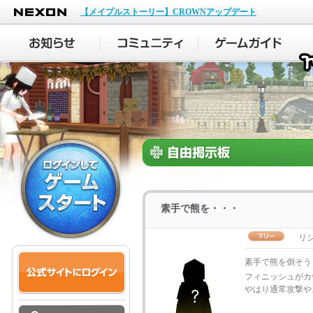
NEXON
【メイプルストーリー】CROWNアップデート
素手で熊を・・・
リシ
素手で熊を倒そう
フィニッシュがカ
やはり通常攻撃や