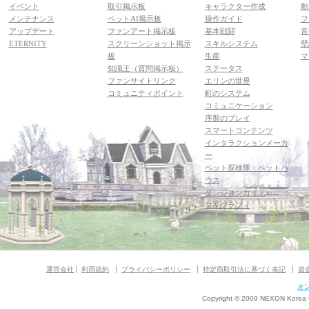
イベント
取引掲示板
キャラクター作成
動
メンテナンス
ペットAI掲示板
操作ガイド
フ
アップデート
ファンアート掲示板
基本戦闘
音
ETERNITY
スクリーンショット掲示
スキルシステム
壁
板
生産
マ
知識王（質問掲示板）
ステータス
ファンサイトリンク
エリンの世界
コミュニティポイント
町のシステム
コミュニケーション
序盤のプレイ
スマートコンテンツ
インタラクションメーカ
ー
ペット探検隊・ペットハ
ウス
ダンジョンガイド
マギグラフィ
運営会社
利用規約
プライバシーポリシー
特定商取引法に基づく表記
資
オ
Copyright © 2009 NEXON Korea Co