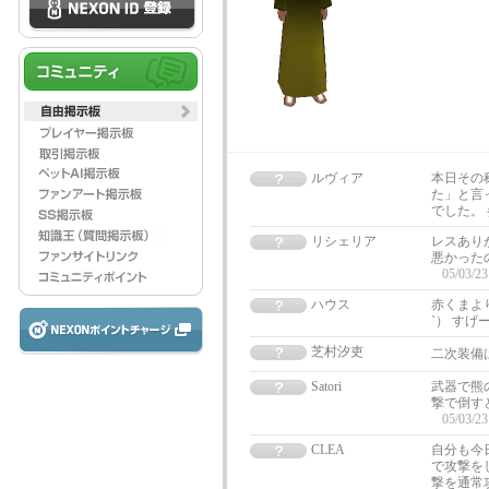
ルヴィア
本日その
た」と言
でした。
リシェリア
レスあり
悪かった
05/03/23
ハウス
赤くまよ
`） すげ
芝村汐吏
二次装備
Satori
武器で熊
撃で倒す
05/03/23
CLEA
自分も今
で攻撃を
撃を通常