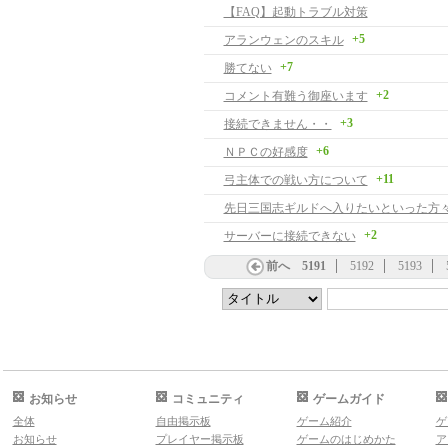
【FAQ】起動トラブル対策
+5
アランウェンのスキル
+7
勝てない
+2
コメント有難う御座います
+3
接続できません・・
+6
ＮＰＣの好感度
+11
弓主体での戦い方について
先日三国志ギルドへ入りたいといった方
+2
サーバーに接続できない
前へ
5191
5192
5193
お知らせ
コミュニティ
ゲームガイド
全体
自由掲示板
ゲーム紹介
ゲ
お知らせ
プレイヤー掲示板
ゲームのはじめかた
ア