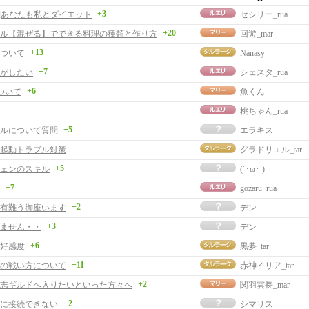
+3
事]あなたも私とダイエット
セシリー_rua
+20
ル【混ぜる】でできる料理の種類と作り方
回遊_mar
+13
ついて
Nanasy
+7
がしたい
シェスタ_rua
+6
ついて
魚くん
桃ちゃん_rua
+5
ルについて質問
エラキス
】起動トラブル対策
グラドリエル_tar
+5
ェンのスキル
(´･ω･`)
+7
gozaru_rua
+2
有難う御座います
デン
+3
ません・・
デン
+6
好感度
黒夢_tar
+11
の戦い方について
赤神イリア_tar
+2
志ギルドへ入りたいといった方々へ
関羽雲長_mar
+2
に接続できない
シマリス