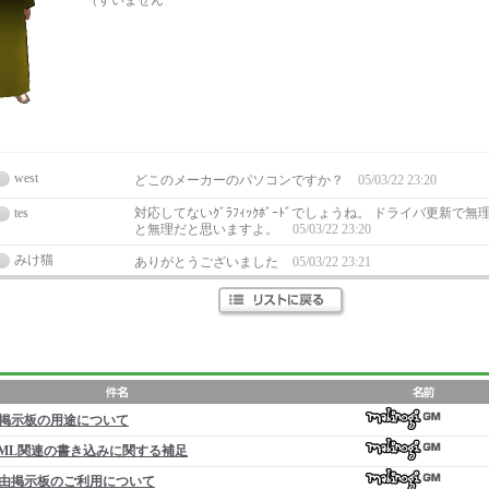
（すいません
west
どこのメーカーのパソコンですか？
05/03/22 23:20
tes
対応してないｸﾞﾗﾌｨｯｸﾎﾞｰﾄﾞでしょうね。 ドライバ更新で
と無理だと思いますよ。
05/03/22 23:20
みけ猫
ありがとうございました
05/03/22 23:21
掲示板の用途について
ML関連の書き込みに関する補足
由掲示板のご利用について