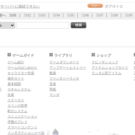
事]サーバーに接続できない
ポアロイエ
前へ
5191
5192
5193
5194
5195
5196
5197
5198
5199
ゲームガイド
ライブラリ
ショップ
ゲーム紹介
ゲームダウンロード
マビノギショップ
ゲームのはじめかた
アップデートヒストリー
アイテムショップガイド
キャラクター作成
動画
ランダム型アイテム
操作ガイド
ファンタジーラジオ
基本戦闘
音楽
示
スキルシステム
壁紙
生産
マンガ
ステータス
エリンの世界
町のシステム
コミュニケーション
序盤のプレイ
スマートコンテンツ
インタラクションメーカ