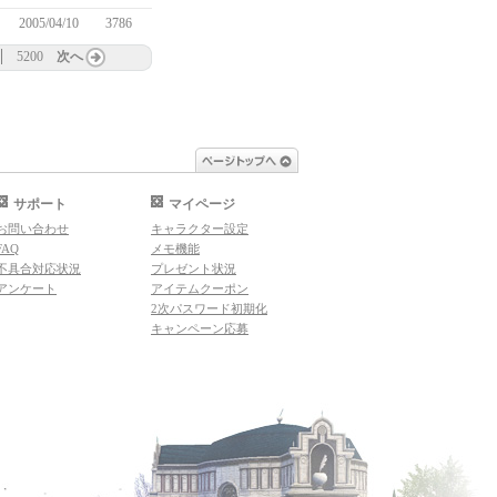
2005/04/10
3786
5200
次へ
ページトップへ
サポート
マイページ
お問い合わせ
キャラクター設定
FAQ
メモ機能
不具合対応状況
プレゼント状況
アンケート
アイテムクーポン
2次パスワード初期化
キャンペーン応募