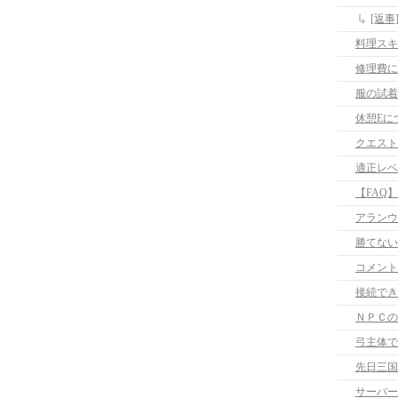
[返
料理スキ
修理費に
服の試着
休憩Eに
クエスト
適正レベ
【FAQ
アランウ
勝てない
コメント
接続でき
ＮＰＣの
弓主体で
先日三国
サーバー