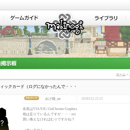
マビノギ
ホーム
>
ィックカード（ログになかったんで・・・
みけ猫_tar
05/03/22 23:15
名前はVIA/S3G UniChrome Graphics
他は足りているんですが・・・orz
買い換えなければむりですかね？