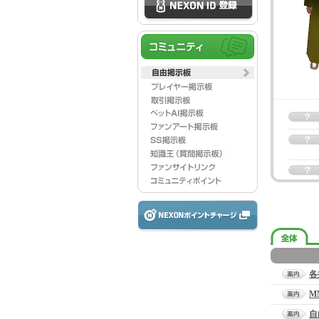
各
M
自