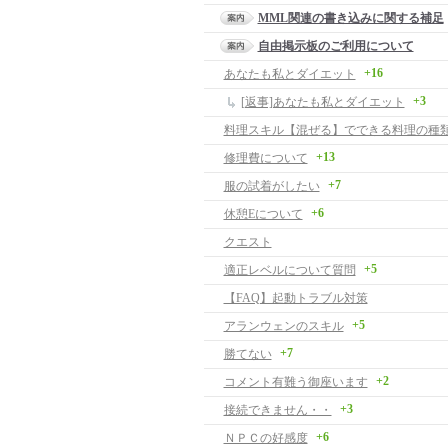
MML関連の書き込みに関する補足
自由掲示板のご利用について
+16
あなたも私とダイエット
+3
[返事]あなたも私とダイエット
料理スキル【混ぜる】でできる料理の種
+13
修理費について
+7
服の試着がしたい
+6
休憩Eについて
クエスト
+5
適正レベルについて質問
【FAQ】起動トラブル対策
+5
アランウェンのスキル
+7
勝てない
+2
コメント有難う御座います
+3
接続できません・・
+6
ＮＰＣの好感度