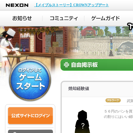
NEXON
【メイプルストーリー】CROWNアップデート
焼却経験値
武
５６円のパンを買
の割りにはいい経