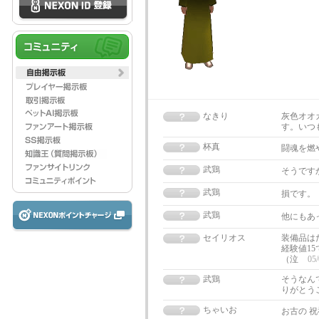
なきり
灰色オオカ
す。いつ
杯真
闘魂を燃
武鶏
そうです
武鶏
損です。
武鶏
他にもあ
セイリオス
装備品は
経験値15
（泣
05/
武鶏
そうなん
りがとう
ちゃいお
お古の 祝