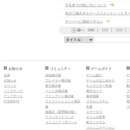
+11
弓主体での戦い方について
先日三国志ギルドへ入りたいといった方
+2
サーバーに接続できない
前へ
5191
5192
5193
お知らせ
コミュニティ
ゲームガイド
全体
自由掲示板
ゲーム紹介
ゲ
お知らせ
プレイヤー掲示板
ゲームのはじめかた
ア
イベント
取引掲示板
キャラクター作成
動
メンテナンス
ペットAI掲示板
操作ガイド
フ
アップデート
ファンアート掲示板
基本戦闘
音
ETERNITY
スクリーンショット掲示
スキルシステム
壁
板
生産
マ
知識王（質問掲示板）
ステータス
ファンサイトリンク
エリンの世界
コミュニティポイント
町のシステム
コミュニケーション