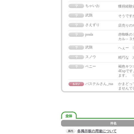
ちゃいお
獲得経験値1
武鶏
そうです
さえずり
店売りの
poula
赤蜘蛛のド
カル－３
武鶏
へぇー
スノウ
精巧な 
ベニー
褐色キツ
4Exp
ます。
パステルさん_rua
かまどっ
ませんで
各掲示板の用途について