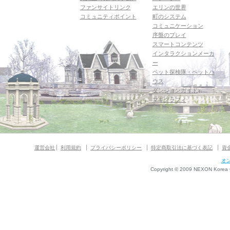
ファンサイトリンク
エリンの世界
コミュニティポイント
町のシステム
コミュニケーション
序盤のプレイ
スマートコンテンツ
インタラクションメーカ
ー
ペット探検隊・ペットハ
ウス
ダンジョンガイド
マギグラフィ
運営会社
利用規約
プライバシーポリシー
特定商取引法に基づく表記
資
オ
Copyright © 2009 NEXON Korea Co