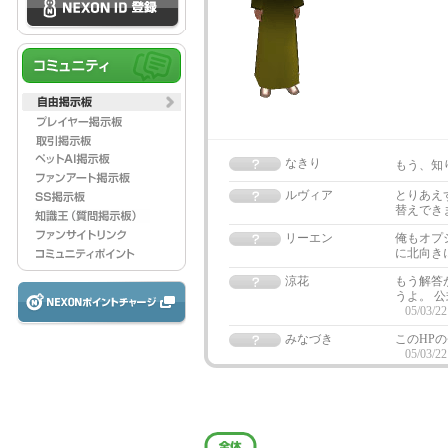
なきり
もう、知
ルヴィア
とりあえ
替えでき
リーエン
俺もオプ
に北向き
涼花
もう解答
うよ。 
05/03/22
みなづき
このHPの
05/03/22