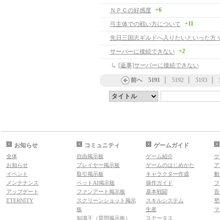
+6
ＮＰＣの好感度
+11
弓主体での戦い方について
先日三国志ギルドへ入りたいといった方
+2
サーバーに接続できない
[返事]サーバーに接続できない
前へ
5191
5192
5193
お知らせ
コミュニティ
ゲームガイド
全体
自由掲示板
ゲーム紹介
ゲ
お知らせ
プレイヤー掲示板
ゲームのはじめかた
ア
イベント
取引掲示板
キャラクター作成
動
メンテナンス
ペットAI掲示板
操作ガイド
フ
アップデート
ファンアート掲示板
基本戦闘
音
ETERNITY
スクリーンショット掲示
スキルシステム
壁
板
生産
マ
知識王（質問掲示板）
ステータス