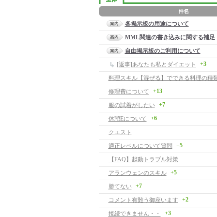
各掲示板の用途について
MML関連の書き込みに関する補足
自由掲示板のご利用について
+3
[返事]あなたも私とダイエット
料理スキル【混ぜる】でできる料理の種
+13
修理費について
+7
服の試着がしたい
+6
休憩Eについて
クエスト
+5
適正レベルについて質問
【FAQ】起動トラブル対策
+5
アランウェンのスキル
+7
勝てない
+2
コメント有難う御座います
+3
接続できません・・