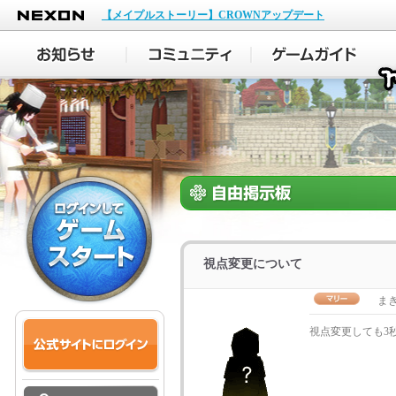
NEXON
【メイプルストーリー】CROWNアップデート
視点変更について
ま
視点変更しても3