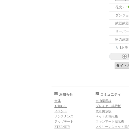
+
花火♪
ダンジョ
武器武器
サーバー
家の建設
[返
お知らせ
コミュニティ
全体
自由掲示板
お知らせ
プレイヤー掲示板
イベント
取引掲示板
メンテナンス
ペットAI掲示板
アップデート
ファンアート掲示板
ETERNITY
スクリーンショット掲