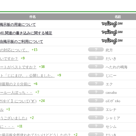
掲示板の用途について
ML関連の書き込みに関する補足
由掲示板のご利用について
+15
の対応について。
此方
+9
いですか？
だいき
+38
ートがベストですか？
へたれの鳴海
+9
ト「じにまび。」公開しました。
じにー
+6
β最期の２０分前に
エク
+7
ール一人ぼっち・・
cassaba
+24
ﾝﾛｰﾄﾞ】について(´∀`)
oｴﾝﾁﾞｪﾙo
+1
ル
エレナ
+2
うございました♪
シャミア
+11
に・・・
セシム
+2
ー掲示板全然使われてないけどどうしたの？
だいき