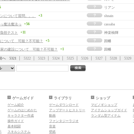
6
リアン
+3
ンについて質問。。。
shnain
+56
っ魔法魔法っ
cassaba
+11
負担テスト
神楽柚輝
+5
について 可能？不可能？
因幡
+1
事]家の建設について 可能？不可能？
因幡
前へ
5321
5322
5323
5324
5325
5326
5327
5328
5329
ゲームガイド
ライブラリ
ショップ
ゲーム紹介
ゲームダウンロード
マビノギショップ
ゲームのはじめかた
アップデートヒストリー
アイテムショップガイド
キャラクター作成
動画
ランダム型アイテム
操作ガイド
ファンタジーラジオ
基本戦闘
音楽
示
スキルシステム
壁紙