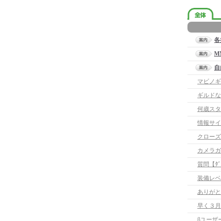
各
M
自
マビノギ
ギルドな
何歳スタ
情報サイ
クローズ
カメラガ
質問【ﾀﾞｳ
装備レベ
ありがと
早く３月
βユーザ