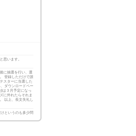
と思います。
後に抽選を行い、選
。 登録しただけで誰
テスターに当選した
み、ダウンロードペー
βは３月予定になっ
ズに外れたらそれま
。 以上、長文失礼し
だけというのも多少問