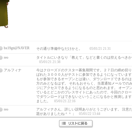
bx19gti@NAVER
その通り準備中なだけかと。
05/01/21 21:31
reo
タイトルにいきなり「教えて」などと書くのは控えるべきか
05/01/21 21:38
アルフィナ
今はクローズドのテスター募集期間です。２７日の締め切り
ばれた３０００人がテストに参加できるようになっています
もが参加できるオープンとは違い、ダウンロードできるのは
方のみとなるはず。 それもおそらく、当選通知メールでの
ジにアクセスできるようになるものと思われます。 オープン
ているとどこかのプレスサイトにあったので、今回のクロー
でダウンロードはできないということになるかと推測します
ました。
05/01/21 22:16
reo
アルフィナさん、詳しい説明ありがとうございます。 注意
題がありましたね＾＾；
05/01/22 13:44