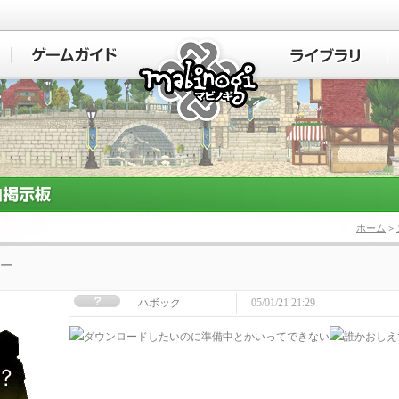
マビノギ
ホーム
>
ー
ハボック
05/01/21 21:29
ダウンロードしたいのに準備中とかいってできない
誰かおしえ