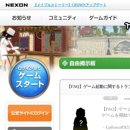
NEXON
【メイプルストーリー】CROWNアップデート
【FAQ】ゲーム起動に関するトラ
wes
【FAQ】ゲ
ゲームを開始
・GeForce