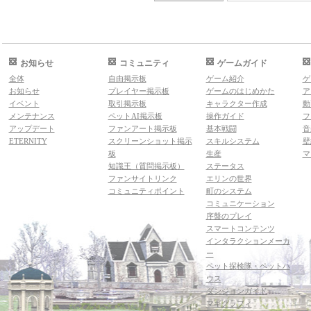
お知らせ
コミュニティ
ゲームガイド
全体
自由掲示板
ゲーム紹介
ゲ
お知らせ
プレイヤー掲示板
ゲームのはじめかた
ア
イベント
取引掲示板
キャラクター作成
動
メンテナンス
ペットAI掲示板
操作ガイド
フ
アップデート
ファンアート掲示板
基本戦闘
音
ETERNITY
スクリーンショット掲示
スキルシステム
壁
板
生産
マ
知識王（質問掲示板）
ステータス
ファンサイトリンク
エリンの世界
コミュニティポイント
町のシステム
コミュニケーション
序盤のプレイ
スマートコンテンツ
インタラクションメーカ
ー
ペット探検隊・ペットハ
ウス
ダンジョンガイド
マギグラフィ