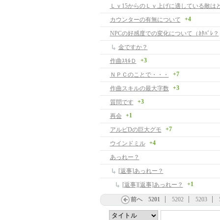
Ｌｖ15からのＬｖ上げに適している敵はど
+4
カウンターの有無について
NPCの好感度での変化について（ﾈﾀﾊﾞﾚ？
金ですか？
+3
作曲ｽｷﾙＤ
+7
ＮＰＣのことで・・・
+3
作曲スキルの最大字数
+3
質問です
+1
再会
+7
アルビDの巨大グモ
+4
ウインドミル
あっれー？
[返事]あっれー？
+1
[返事][返事]あっれー？
前へ
5201
5202
5203