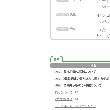
ウェリシャ
ノート
05/03
天皇
セレ
05/03
天皇
>>た
い 
各掲示板の用途について
MML関連の書き込みに関する補足
自由掲示板のご利用について
+2
釣りについて
+3
ﾐﾅｻﾏの食生活
+9
テーブルと包丁が入手できない