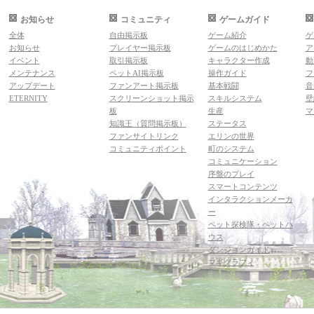
お知らせ
コミュニティ
ゲームガイド
全体
自由掲示板
ゲーム紹介
ゲ
お知らせ
プレイヤー掲示板
ゲームのはじめかた
ア
イベント
取引掲示板
キャラクター作成
動
メンテナンス
ペットAI掲示板
操作ガイド
フ
アップデート
ファンアート掲示板
基本戦闘
音
ETERNITY
スクリーンショット掲示
スキルシステム
壁
板
生産
マ
知識王（質問掲示板）
ステータス
ファンサイトリンク
エリンの世界
コミュニティポイント
町のシステム
コミュニケーション
序盤のプレイ
スマートコンテンツ
インタラクションメーカ
ー
ペット探検隊・ペットハ
ウス
ダンジョンガイド
マギグラフィ