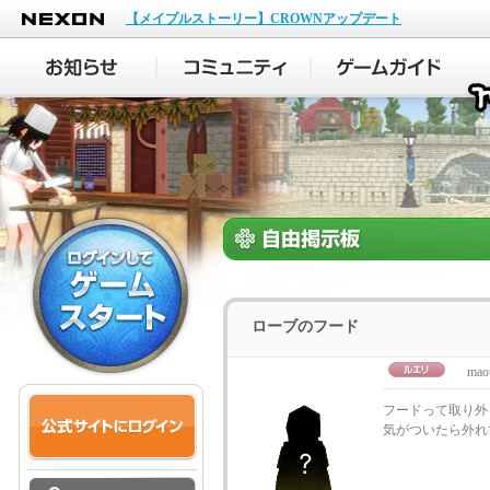
NEXON
【メイプルストーリー】CROWNアップデート
ローブのフード
mao
フードって取り外
気がついたら外れ