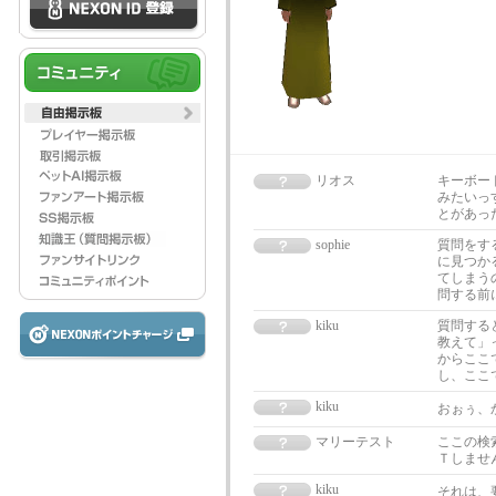
リオス
キーボー
みたいっ
とがあっ
sophie
質問をす
に見つか
てしまう
問する前
kiku
質問する
教えて」
からここ
し、ここ
kiku
おぉぅ、
マリーテスト
ここの検
Ｔしませ
kiku
それは、