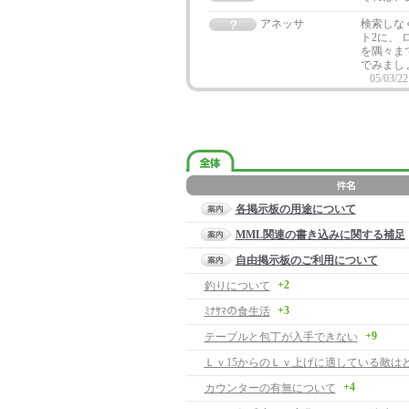
アネッサ
検索しな
ト2に、
を隅々ま
でみまし
05/03/22
各掲示板の用途について
MML関連の書き込みに関する補足
自由掲示板のご利用について
+2
釣りについて
+3
ﾐﾅｻﾏの食生活
+9
テーブルと包丁が入手できない
Ｌｖ15からのＬｖ上げに適している敵はど
+4
カウンターの有無について