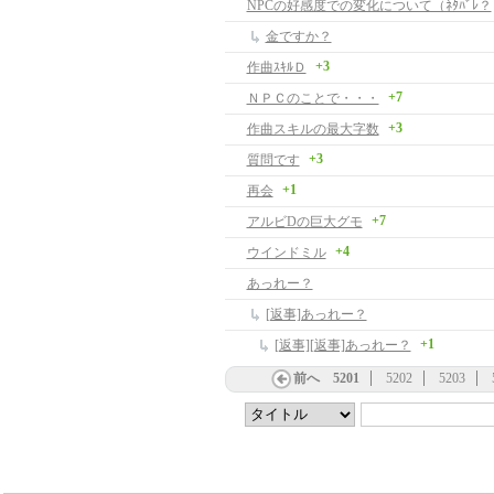
NPCの好感度での変化について（ﾈﾀﾊﾞﾚ？
金ですか？
+3
作曲ｽｷﾙＤ
+7
ＮＰＣのことで・・・
+3
作曲スキルの最大字数
+3
質問です
+1
再会
+7
アルビDの巨大グモ
+4
ウインドミル
あっれー？
[返事]あっれー？
+1
[返事][返事]あっれー？
前へ
5201
5202
5203