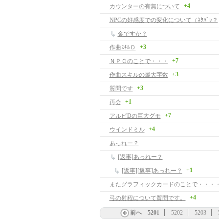
+4
カウンターの有無について
NPCの好感度での変化について（ﾈﾀﾊﾞﾚ？
金ですか？
+3
作曲ｽｷﾙＤ
+7
ＮＰＣのことで・・・
+3
作曲スキルの最大字数
+3
質問です
+1
再会
+7
アルビDの巨大グモ
+4
ウインドミル
あっれー？
[返事]あっれー？
+1
[返事][返事]あっれー？
またグラフィックカードのことで・・・
+4
弓の射程について質問です。
前へ
5201
5202
5203