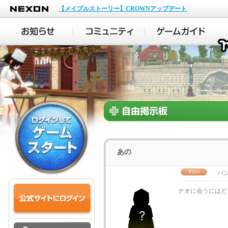
NEXON
【メイプルストーリー】CROWNアップデート
あの
バン
ナオに会うにはど