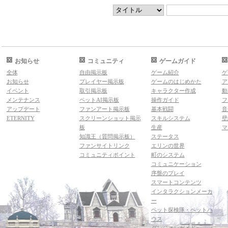
お知らせ
コミュニティ
ゲームガイド
全体
自由掲示板
ゲーム紹介
ゲ
お知らせ
プレイヤー掲示板
ゲームのはじめかた
ア
イベント
取引掲示板
キャラクター作成
動
メンテナンス
ペットAI掲示板
操作ガイド
フ
アップデート
ファンアート掲示板
基本戦闘
音
ETERNITY
スクリーンショット掲示
スキルシステム
壁
板
生産
マ
知識王（質問掲示板）
ステータス
ファンサイトリンク
エリンの世界
コミュニティポイント
町のシステム
コミュニケーション
序盤のプレイ
スマートコンテンツ
インタラクションメーカ
ー
ペット探検隊・ペットハ
ウス