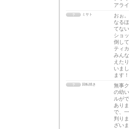
アラ
ミサト
おぉ
なるほ
てな
ショ
倒して
ティ
みん
えた
いまし
ます！(
回転焼き
無事
の幼
ルがで
ありま
で、
判りま
ざいま