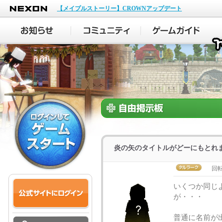
NEXON
【メイプルストーリー】CROWNアップデート
炎の矢のタイトルがどーにもとれ
回転
いくつか同じ
が・・・
普通に名前が出