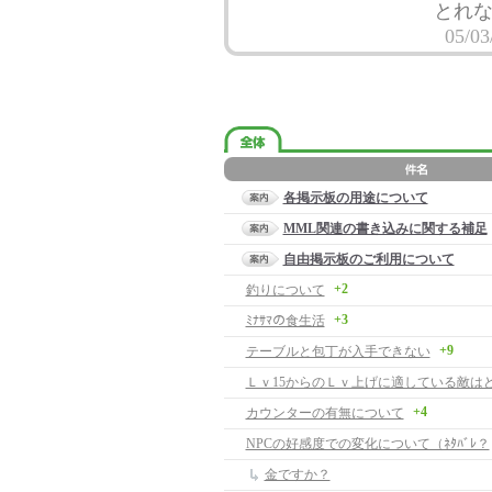
とれ
05/03
各掲示板の用途について
MML関連の書き込みに関する補足
自由掲示板のご利用について
+2
釣りについて
+3
ﾐﾅｻﾏの食生活
+9
テーブルと包丁が入手できない
Ｌｖ15からのＬｖ上げに適している敵はど
+4
カウンターの有無について
NPCの好感度での変化について（ﾈﾀﾊﾞﾚ？
金ですか？