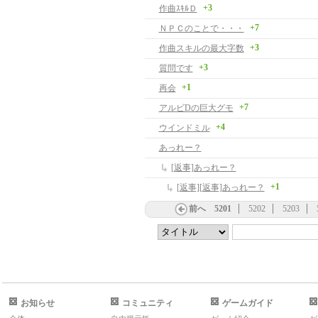
+3
作曲ｽｷﾙＤ
+7
ＮＰＣのことで・・・
+3
作曲スキルの最大字数
+3
質問です
+1
再会
+7
アルビDの巨大グモ
+4
ウインドミル
あっれー？
[返事]あっれー？
+1
[返事][返事]あっれー？
前へ
5201
5202
5203
お知らせ
コミュニティ
ゲームガイド