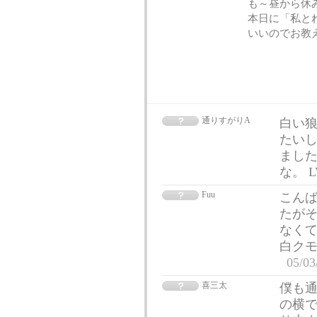
も～昼から休
本日に「私と
いいのでお教
通りすがりA
白い狼
たいし
ました
な。 
Fuu
こんば
たがそ
なくて
白ク
05/03
喜三太
僕も通
の横で