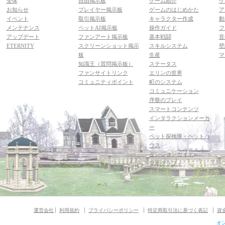
全体
自由掲示板
ゲーム紹介
ゲ
お知らせ
プレイヤー掲示板
ゲームのはじめかた
ア
イベント
取引掲示板
キャラクター作成
動
メンテナンス
ペットAI掲示板
操作ガイド
フ
アップデート
ファンアート掲示板
基本戦闘
音
ETERNITY
スクリーンショット掲示
スキルシステム
壁
板
生産
マ
知識王（質問掲示板）
ステータス
ファンサイトリンク
エリンの世界
コミュニティポイント
町のシステム
コミュニケーション
序盤のプレイ
スマートコンテンツ
インタラクションメーカ
ー
ペット探検隊・ペットハ
ウス
ダンジョンガイド
マギグラフィ
運営会社
利用規約
プライバシーポリシー
特定商取引法に基づく表記
資
オ