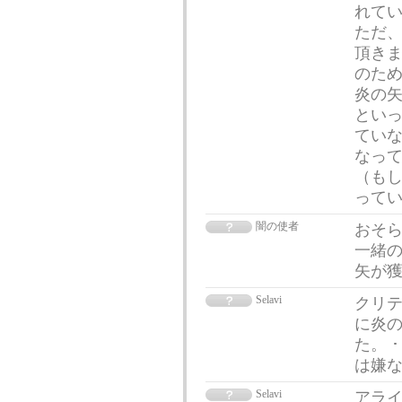
れて
ただ
頂きま
のた
炎の矢
といっ
ていな
なっ
（も
って
闇の使者
おそら
一緒の
矢が
Selavi
クリテ
に炎
た。 
は嫌
Selavi
アライ