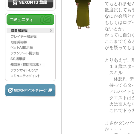
てもとれませ
数度試しても
なにか会話と
もしくはログ
ないとか。
かってに自分
ここまでくる
がを疑ってし
とりあえず、
１３歳スター
スキル
休憩F、ディ
持ってるタイ
アルバイトは
クエストはダ
火は友人なり
これでドゥガ
まさかダンバ
か・・・