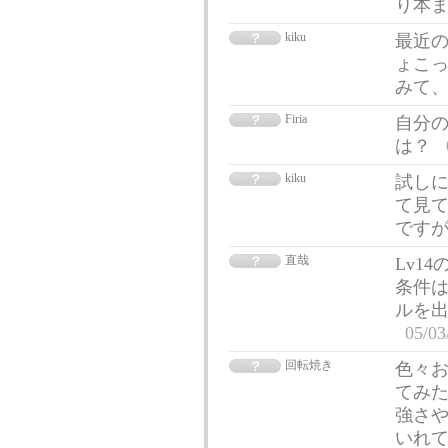
り本
kiku
最近の
ょこっ
みて
Firia
自分
は？
kiku
試し
て見て
です
直哉
Lv1
条件
ルを出
05/03
回転焼き
色々お
てみ
強さや
いれ