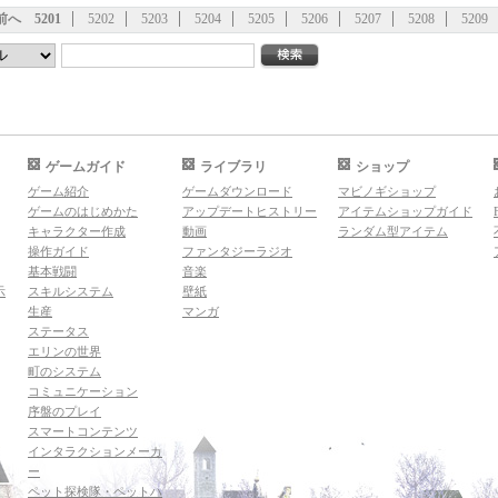
前へ
5201
5202
5203
5204
5205
5206
5207
5208
5209
ゲームガイド
ライブラリ
ショップ
ゲーム紹介
ゲームダウンロード
マビノギショップ
ゲームのはじめかた
アップデートヒストリー
アイテムショップガイド
キャラクター作成
動画
ランダム型アイテム
操作ガイド
ファンタジーラジオ
基本戦闘
音楽
示
スキルシステム
壁紙
生産
マンガ
ステータス
エリンの世界
町のシステム
コミュニケーション
序盤のプレイ
スマートコンテンツ
インタラクションメーカ
ー
ペット探検隊・ペットハ