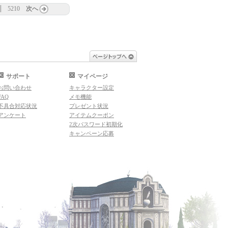
5210
次へ
ページトップへ
サポート
マイページ
お問い合わせ
キャラクター設定
FAQ
メモ機能
不具合対応状況
プレゼント状況
アンケート
アイテムクーポン
2次パスワード初期化
キャンペーン応募