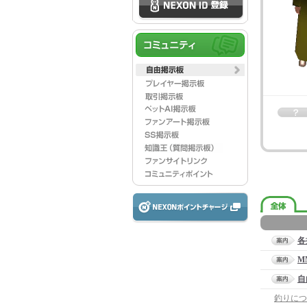
各
M
自
釣りにつ