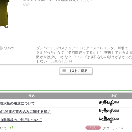
^?^?
ワルツ
ダンバートンのスチュアートにアイスエレメンタル10個で
タルだったかな？（名前間違ってるかも） 交換してもらえま
敵が今は少ないかな？ ウィスプは属性なしのほうがよかっ
もない
05/03/21 20:14
掲示板の用途について
ML関連の書き込みに関する補足
由掲示板のご利用について
+2
いて
ククール_rua