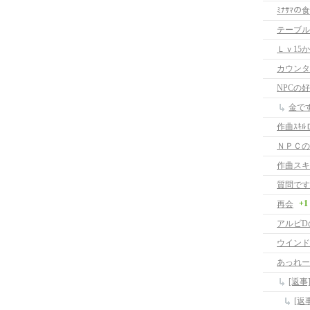
ﾐﾅｻﾏの
テーブル
Ｌｖ15
カウンタ
NPCの
金で
作曲ｽｷﾙ
ＮＰＣの
作曲スキ
質問です
+1
再会
アルビD
ウインド
あっれー
[返事
[返