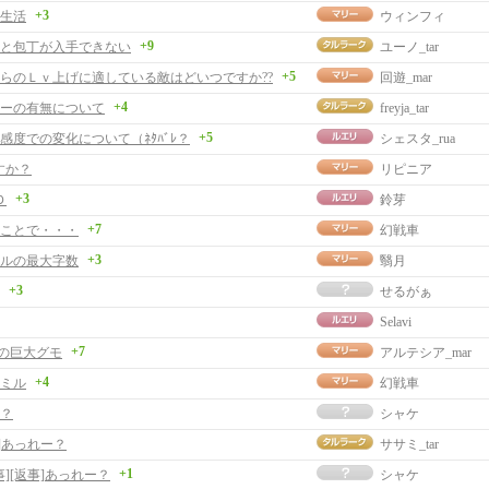
+3
食生活
ウィンフィ
+9
と包丁が入手できない
ユーノ_tar
+5
からのＬｖ上げに適している敵はどいつですか??
回遊_mar
+4
ーの有無について
freyja_tar
+5
好感度での変化について（ﾈﾀﾊﾞﾚ？
シェスタ_rua
すか？
リピニア
+3
Ｄ
鈴芽
+7
ことで・・・
幻戦車
+3
ルの最大字数
翳月
+3
せるがぁ
Selavi
+7
の巨大グモ
アルテシア_mar
+4
ミル
幻戦車
？
シャケ
]あっれー？
ササミ_tar
+1
事][返事]あっれー？
シャケ