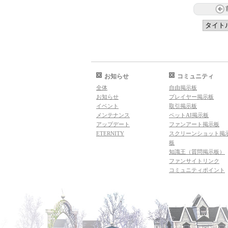
お知らせ
コミュニティ
全体
自由掲示板
お知らせ
プレイヤー掲示板
イベント
取引掲示板
メンテナンス
ペットAI掲示板
アップデート
ファンアート掲示板
ETERNITY
スクリーンショット掲
板
知識王（質問掲示板）
ファンサイトリンク
コミュニティポイント