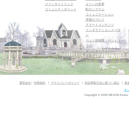
ファンサイトリンク
エリンの世界
コミュニティポイント
町のシステム
コミュニケーション
序盤のプレイ
スマートコンテンツ
インタラクションメーカ
ー
ペット探検隊・ペットハ
ウス
ダンジョンガイド
マギグラフィ
運営会社
利用規約
プライバシーポリシー
特定商取引法に基づく表記
資
オ
Copyright © 2009 NEXON Korea Co