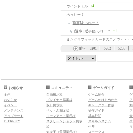
+4
ウインドミル
あっれー？
[返事]あっれー？
+1
[返事][返事]あっれー？
またグラフィックカードのことで・・・
前へ
5201
5202
5203
お知らせ
コミュニティ
ゲームガイド
全体
自由掲示板
ゲーム紹介
ゲ
お知らせ
プレイヤー掲示板
ゲームのはじめかた
ア
イベント
取引掲示板
キャラクター作成
動
メンテナンス
ペットAI掲示板
操作ガイド
フ
アップデート
ファンアート掲示板
基本戦闘
音
ETERNITY
スクリーンショット掲示
スキルシステム
壁
板
生産
マ
知識王（質問掲示板）
ステータス