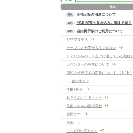
各掲示板の用途について
MML関連の書き込みに関する補足
自由掲示板のご利用について
+3
ﾐﾅｻﾏの食生活
+9
テーブルと包丁が入手できない
Ｌｖ15からのＬｖ上げに適している敵はど
+4
カウンターの有無について
NPCの好感度での変化について（ﾈﾀﾊﾞﾚ？
金ですか？
+3
作曲ｽｷﾙＤ
+7
ＮＰＣのことで・・・
+3
作曲スキルの最大字数
+3
質問です
+1
再会
+7
アルビDの巨大グモ