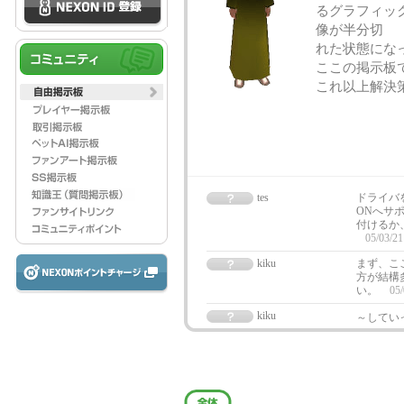
るグラフィッ
像が半分切
れた状態にな
ここの掲示板
これ以上解決
tes
ドライバ
ONへサ
付けるか
05/03/21
kiku
まず、こ
方が結構
い。
05/
kiku
～してい