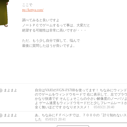
ここで
ttp://kettya.com/
調べてみると良いですよ
ノートＰＣでゲームするって事は、大変だと
絶望する可能性は非常に高いですが・・・
ただ、もう少し自分で探して、悩んで
最後に質問したほうが良いですよ。
まよまよ
自分はVAIOのVGN-FS70Bを使ってます！ ちなみにウィ
のでゲームをウィンドウモードで 右に表示して、左でブラ
かなり快適です そんじょそこらの小さい解像度のノーパソ
よ ゲーム速度もウィンドウモードだと少しフレームレートが
全く無いほどです かなりオススメ！
05/03/21 20:40
まよまよ
あ、ちなみにＦＦベンチでは、７０００の「計り知れないス
した
05/03/21 20:41