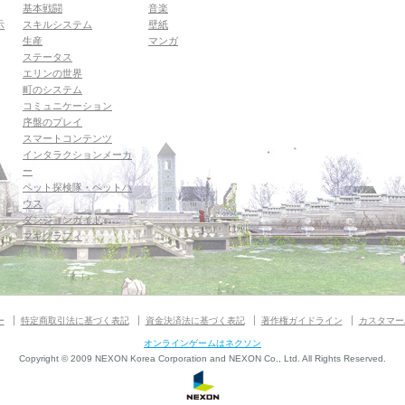
基本戦闘
音楽
示
スキルシステム
壁紙
生産
マンガ
ステータス
エリンの世界
町のシステム
コミュニケーション
序盤のプレイ
スマートコンテンツ
インタラクションメーカ
ー
ペット探検隊・ペットハ
ウス
ダンジョンガイド
マギグラフィ
ー
特定商取引法に基づく表記
資金決済法に基づく表記
著作権ガイドライン
カスタマー
オンラインゲームはネクソン
Copyright © 2009 NEXON Korea Corporation and NEXON Co., Ltd. All Rights Reserved.