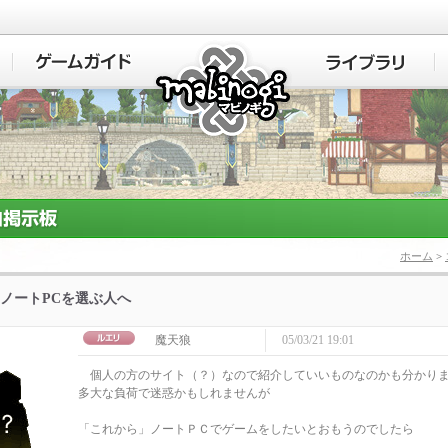
マビノギ
ホーム
>
ノートPCを選ぶ人へ
魔天狼
05/03/21 19:01
個人の方のサイト（？）なので紹介していいものなのかも分かり
多大な負荷で迷惑かもしれませんが
「これから」ノートＰＣでゲームをしたいとおもうのでしたら