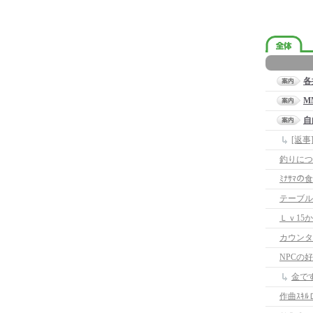
各
M
自
[返
釣りにつ
ﾐﾅｻﾏの
テーブル
Ｌｖ15
カウンタ
NPCの
金で
作曲ｽｷﾙ