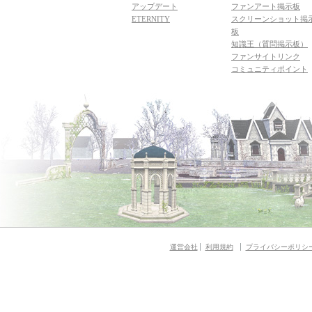
アップデート
ファンアート掲示板
ETERNITY
スクリーンショット掲
板
知識王（質問掲示板）
ファンサイトリンク
コミュニティポイント
運営会社
利用規約
プライバシーポリシ