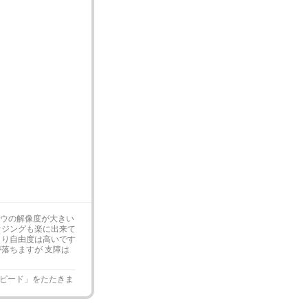
ンドウの解像度が大きい
ウジングも楽に出来て
より自由度は高いです
落ちますが 支障は
ピード」をたたきま