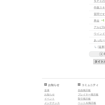
ＮＰＣの
作曲スキ
質問です
+1
再会
アルビD
ウインド
あっれー
[返事
お知らせ
コミュニティ
全体
自由掲示板
お知らせ
プレイヤー掲示板
イベント
取引掲示板
メンテナンス
ペットAI掲示板