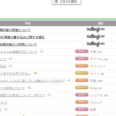
掲示板の用途について
ML関連の書き込みに関する補足
由掲示板のご利用について
+1
事]スキルの修練方法について
子龍_rua
+2
いて
ククール_rua
+3
食生活
ウィンフィ
+9
と包丁が入手できない
ユーノ_tar
+5
からのＬｖ上げに適している敵はどいつですか??
回遊_mar
+4
ーの有無について
freyja_tar
+5
好感度での変化について（ﾈﾀﾊﾞﾚ？
シェスタ_rua
すか？
リピニア
+3
Ｄ
鈴芽