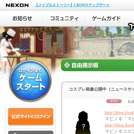
NEXON
【メイプルストーリー】CROWNアップデート
コスプレ画像公開中（ニュースサ
秋
http://blog.liv
マビノギ「マ
http://blog.liv
マビノギコス