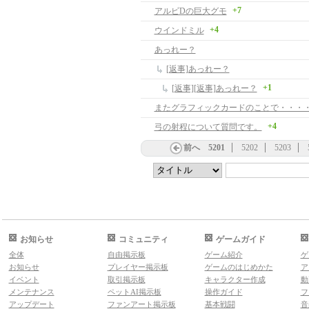
+7
アルビDの巨大グモ
+4
ウインドミル
あっれー？
[返事]あっれー？
+1
[返事][返事]あっれー？
またグラフィックカードのことで・・・
+4
弓の射程について質問です。
前へ
5201
5202
5203
お知らせ
コミュニティ
ゲームガイド
全体
自由掲示板
ゲーム紹介
ゲ
お知らせ
プレイヤー掲示板
ゲームのはじめかた
ア
イベント
取引掲示板
キャラクター作成
動
メンテナンス
ペットAI掲示板
操作ガイド
フ
アップデート
ファンアート掲示板
基本戦闘
音