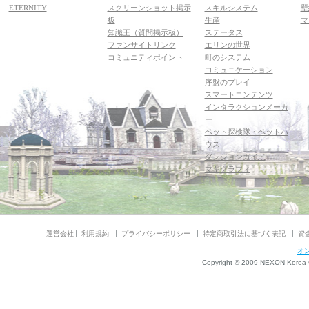
ETERNITY
スクリーンショット掲示
スキルシステム
壁
板
生産
マ
知識王（質問掲示板）
ステータス
ファンサイトリンク
エリンの世界
コミュニティポイント
町のシステム
コミュニケーション
序盤のプレイ
スマートコンテンツ
インタラクションメーカ
ー
ペット探検隊・ペットハ
ウス
ダンジョンガイド
マギグラフィ
運営会社
利用規約
プライバシーポリシー
特定商取引法に基づく表記
資
オ
Copyright © 2009 NEXON Korea Co