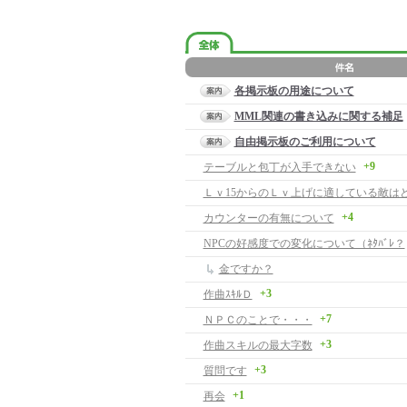
各掲示板の用途について
MML関連の書き込みに関する補足
自由掲示板のご利用について
+9
テーブルと包丁が入手できない
Ｌｖ15からのＬｖ上げに適している敵はど
+4
カウンターの有無について
NPCの好感度での変化について（ﾈﾀﾊﾞﾚ？
金ですか？
+3
作曲ｽｷﾙＤ
+7
ＮＰＣのことで・・・
+3
作曲スキルの最大字数
+3
質問です
+1
再会