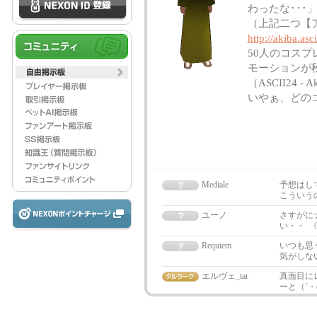
わったな･･･
（上記二つ【ア
http://akiba.a
50人のコスプ
モーションが
（ASCII24 - 
いやぁ、どのコ
Mediale
予想はし
こういうの
ユーノ
さすがに
い・・
Requiem
いつも思
気がしな
エルヴェ_tar
真面目に
ーと（´