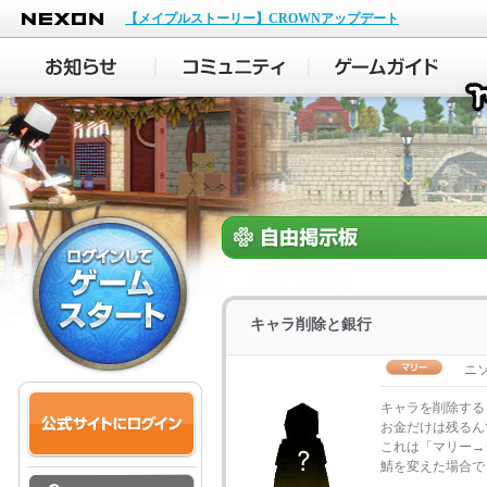
NEXON
【メイプルストーリー】CROWNアップデート
キャラ削除と銀行
ニソ
キャラを削除する
お金だけは残るん
これは「マリー→
鯖を変えた場合で