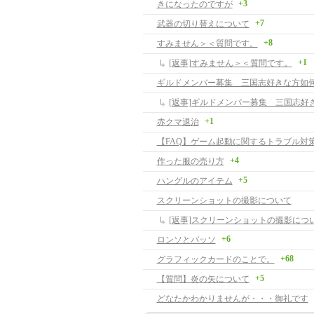
+3
きになったのですが
+7
武器の切り替えについて
+8
すみません＞＜質問です。
+1
[返事]すみません＞＜質問です。
ギルドメンバー募集 三国志好きな方如
+1
赤クマ退治
【FAQ】ゲーム起動に関するトラブル対
+4
作った服の売り方
+5
ハングルのアイテム
スクリーンショットの撮影について
[返事]スクリーンショットの撮影につ
+6
ロンソとバッソ
+68
グラフィックカードのことで。
+5
【質問】炎の矢について
どなたかわかりませんが・・・御礼です