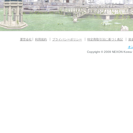
ウス
ダンジョンガイド
マギグラフィ
運営会社
利用規約
プライバシーポリシー
特定商取引法に基づく表記
資
オ
Copyright © 2009 NEXON Korea Co