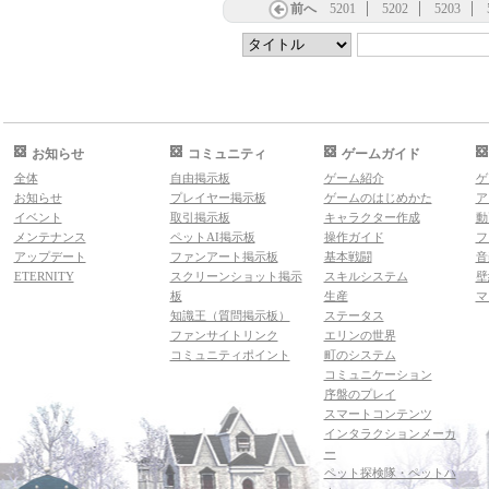
前へ
5201
5202
5203
お知らせ
コミュニティ
ゲームガイド
全体
自由掲示板
ゲーム紹介
ゲ
お知らせ
プレイヤー掲示板
ゲームのはじめかた
ア
イベント
取引掲示板
キャラクター作成
動
メンテナンス
ペットAI掲示板
操作ガイド
フ
アップデート
ファンアート掲示板
基本戦闘
音
ETERNITY
スクリーンショット掲示
スキルシステム
壁
板
生産
マ
知識王（質問掲示板）
ステータス
ファンサイトリンク
エリンの世界
コミュニティポイント
町のシステム
コミュニケーション
序盤のプレイ
スマートコンテンツ
インタラクションメーカ
ー
ペット探検隊・ペットハ