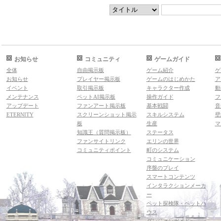
お知らせ
コミュニティ
ゲームガイド
全体
自由掲示板
ゲーム紹介
ゲ
お知らせ
プレイヤー掲示板
ゲームのはじめかた
ア
イベント
取引掲示板
キャラクター作成
動
メンテナンス
ペットAI掲示板
操作ガイド
フ
アップデート
ファンアート掲示板
基本戦闘
音
ETERNITY
スクリーンショット掲示
スキルシステム
壁
板
生産
マ
知識王（質問掲示板）
ステータス
ファンサイトリンク
エリンの世界
コミュニティポイント
町のシステム
コミュニケーション
序盤のプレイ
スマートコンテンツ
インタラクションメーカ
ー
ペット探検隊・ペットハ
ウス