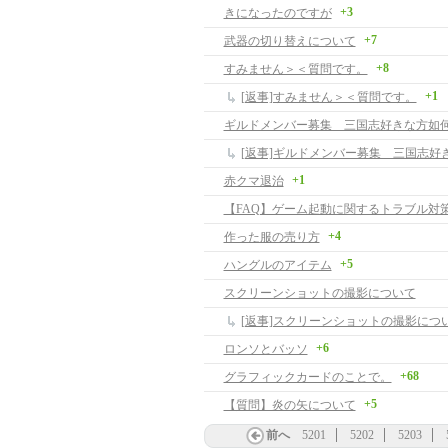
+3
きになったのですが
+7
武器の切り替えについて
+8
すみません＞＜質問です。
+1
[返事]すみません＞＜質問です。
ギルドメンバー募集 三国志好きな方如
+1
赤クマ退治
【FAQ】ゲーム起動に関するトラブル対
+4
作った服の売り方
+5
ハングルのアイテム
スクリーンショットの撮影について
[返事]スクリーンショットの撮影につ
+6
ロンソとバッソ
+68
グラフィックカードのことで。
+5
【質問】炎の矢について
前へ
5201
5202
5203