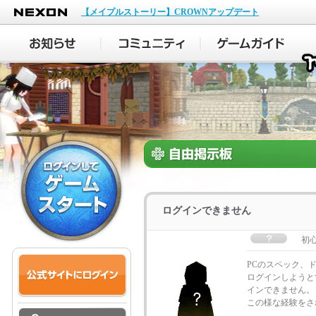
NEXON
【メイプルストーリー】CROWNアップデート
ログインできません
初
PCのスペック、
ログインしようと
インできません。
この様な経験をさ