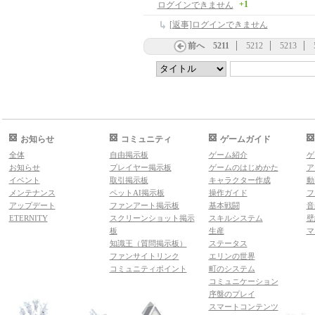
+1
ログインできません
[返事]ログインできません
前へ
5211
5212
5213
お知らせ
コミュニティ
ゲームガイド
全体
自由掲示板
ゲーム紹介
ゲ
お知らせ
プレイヤー掲示板
ゲームのはじめかた
ア
イベント
取引掲示板
キャラクター作成
動
メンテナンス
ペットAI掲示板
操作ガイド
フ
アップデート
ファンアート掲示板
基本戦闘
音
ETERNITY
スクリーンショット掲示
スキルシステム
壁
板
生産
マ
知識王（質問掲示板）
ステータス
ファンサイトリンク
エリンの世界
コミュニティポイント
町のシステム
コミュニケーション
序盤のプレイ
スマートコンテンツ