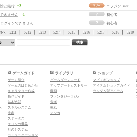
+2
除と銀行
ニソジソ_mar
+1
できません
初心者
事]ログインできません
初心者
前へ
5211
5212
5213
5214
5215
5216
5217
5218
5219
ゲームガイド
ライブラリ
ショップ
ゲーム紹介
ゲームダウンロード
マビノギショップ
ゲームのはじめかた
アップデートヒストリー
アイテムショップガイド
キャラクター作成
動画
ランダム型アイテム
操作ガイド
ファンタジーラジオ
基本戦闘
音楽
示
スキルシステム
壁紙
生産
マンガ
ステータス
エリンの世界
町のシステム
コミュニケーション