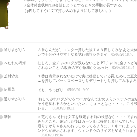
3.全体発言状態でpt会話しようとするときの手順が長すぎる。
( p押してすぐに文字打ち込めるようにしてほしい。)
通りすがりA
３番なんだが、エンター押した後ＴＡＢ押してみな あと大
いで十分やりやすくなる試行錯誤シテミイ
05/03/20 18:46
へたれの鳴海
むしろ、全チャのログが残らないこと PTチャ中に全チャが
されないこと の改善の方が急務かと思った
05/03/20 18:54
芝村汐吏
１番は表示されないだけで実は移動している罠 ためしに五
←を押してバックスペースなりデリートなり押してみるよ
伊豆美
でも、やっぱり
05/03/20 19:09
通りすがりA
lおしてみれログがでる つーかなんでおめぇらシステムの全
そう愚痴れるのかといいたい。 ちょっとはさ・・・。こう
レヨ。
05/03/20 19:11
華神
＞芝村さん それは文字を確定する前の状態なら・・・ですね
みたところ、確定した後はカーソルは移動しませんでした。
通りすがりＡさんのおっしゃってるように、Ｌキーによって
ンドウが表示されます、ウィンドウのサイズも変えられます
05/03/20 19:34