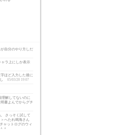
体が自分のやり方しだ
キャラ上にしか表示
文字ほど入力した後に
ろし
05/03/20 19:07
貌理解してないのに
説明書よんでからグチ
。 さっそく試して
 ＞へたれ鳴海さん
チャットログのウィ
＾＾