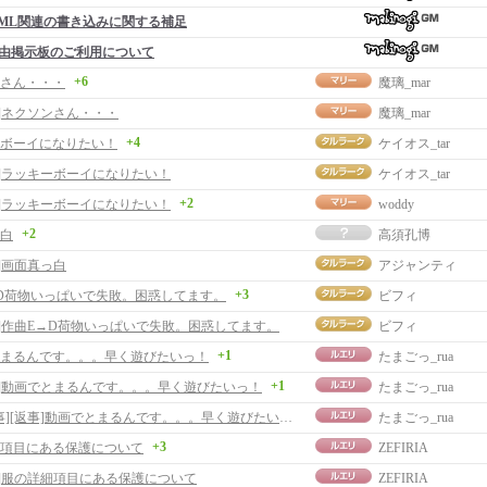
ML関連の書き込みに関する補足
由掲示板のご利用について
+6
さん・・・
魔璃_mar
事]ネクソンさん・・・
魔璃_mar
+4
ボーイになりたい！
ケイオス_tar
事]ラッキーボーイになりたい！
ケイオス_tar
+2
事]ラッキーボーイになりたい！
woddy
+2
白
高須孔博
]画面真っ白
アジャンティ
+3
D荷物いっぱいで失敗。困惑してます。
ビフィ
事]作曲E→D荷物いっぱいで失敗。困惑してます。
ビフィ
+1
まるんです。。。早く遊びたいっ！
たまごっ_rua
+1
事]動画でとまるんです。。。早く遊びたいっ！
たまごっ_rua
[返事][返事]動画でとまるんです。。。早く遊びたいっ！
たまごっ_rua
+3
項目にある保護について
ZEFIRIA
事]服の詳細項目にある保護について
ZEFIRIA