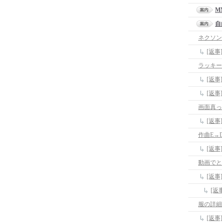
M
自
ネクソン
[返
ラッキー
[返
[返
画面真っ
[返事
作曲E→
[返
動画でと
[返
服の詳細
[返