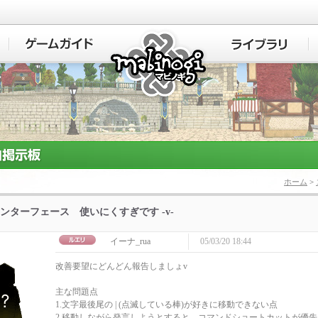
マビノギ
ホーム
>
ンターフェース 使いにくすぎです -v-
イーナ_rua
05/03/20 18:44
改善要望にどんどん報告しましょv
主な問題点
1.文字最後尾の | (点滅している棒)が好きに移動できない点
2.移動しながら発言しようとすると、コマンドショートカットが優