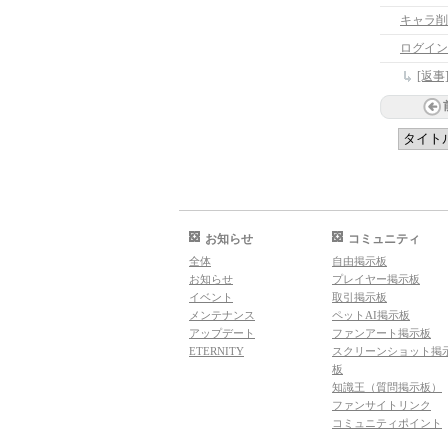
キャラ削
ログイン
[返
お知らせ
コミュニティ
全体
自由掲示板
お知らせ
プレイヤー掲示板
イベント
取引掲示板
メンテナンス
ペットAI掲示板
アップデート
ファンアート掲示板
ETERNITY
スクリーンショット掲
板
知識王（質問掲示板）
ファンサイトリンク
コミュニティポイント