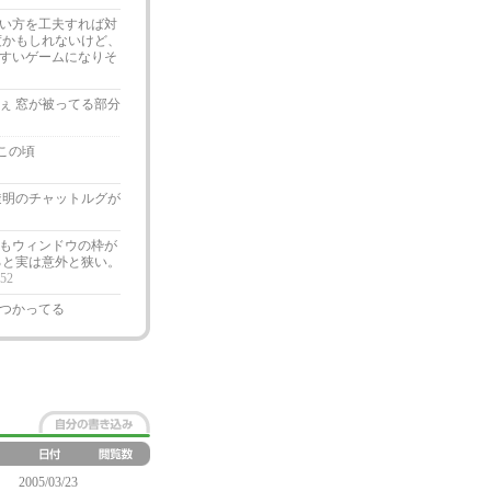
い方を工夫すれば対
度かもしれないけど、
やすいゲームになりそ
ぇ 窓が被ってる部分
この頃
透明のチャットルグが
もウィンドウの枠が
ると実は意外と狭い。
:52
つかってる
2005/03/23