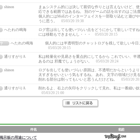
shinon
まぁシステム的には決して親切な作りとは言えないけど、使
応できる範囲ではあるね。 別のゲームの話を出すのはご法
個人的にはMoEのインターフェイスを一部取り込むと遊び
うに思う。
05/03/20 19:38
へたれの鳴海
ログ窓は出しても使いづらい点をどうにかして欲しいですね
には移動もできませんし・・・
05/03/20 20:15
へたれの鳴海
個人的には半透明型のチャットログを残して欲しい今日
05/03/20 20:15
通りすがりA
私は軽量化や見易さを重点的にしてるから これでいい、半
あるのは 邪魔でしょうがない。
05/03/20 20:24
shinon
ログを出しても使いづらい原因は、不透明だからというより
太すぎるせいという気もするね。 あれ、文字の領域だけ見
削れる部分は削ってもいいと思うんだけどね。
05/03/20 20
通りすがりA
削れるよ、右上の矢印をクリックして見れ、私は一番細い奴
05/03/20 21:00
掲示板の用途について