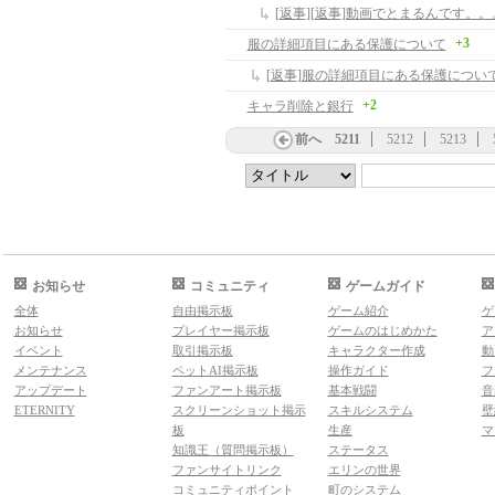
+3
服の詳細項目にある保護について
[返事]服の詳細項目にある保護につい
+2
キャラ削除と銀行
前へ
5211
5212
5213
お知らせ
コミュニティ
ゲームガイド
全体
自由掲示板
ゲーム紹介
ゲ
お知らせ
プレイヤー掲示板
ゲームのはじめかた
ア
イベント
取引掲示板
キャラクター作成
動
メンテナンス
ペットAI掲示板
操作ガイド
フ
アップデート
ファンアート掲示板
基本戦闘
音
ETERNITY
スクリーンショット掲示
スキルシステム
壁
板
生産
マ
知識王（質問掲示板）
ステータス
ファンサイトリンク
エリンの世界
コミュニティポイント
町のシステム