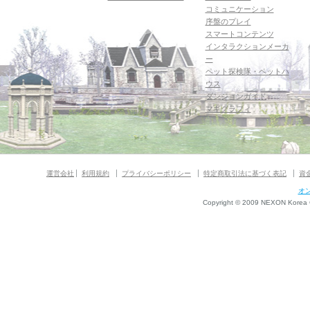
コミュニケーション
序盤のプレイ
スマートコンテンツ
インタラクションメーカ
ー
ペット探検隊・ペットハ
ウス
ダンジョンガイド
マギグラフィ
運営会社
利用規約
プライバシーポリシー
特定商取引法に基づく表記
資
オ
Copyright © 2009 NEXON Korea Co