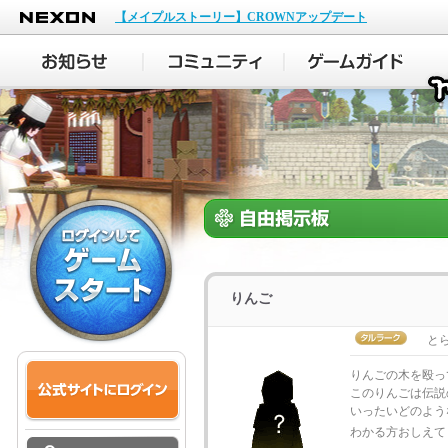
NEXON
【メイプルストーリー】CROWNアップデート
りんご
とら_
りんごの木を殴っ
このりんごは伝説
いったいどのよう
わかる方おしえて