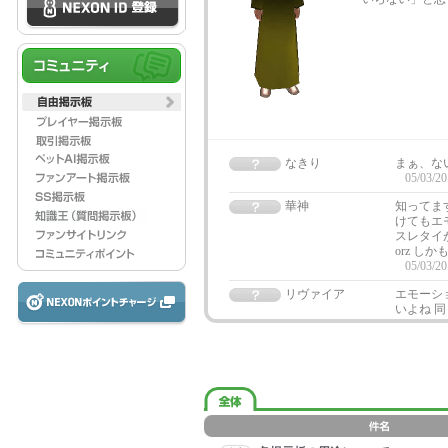
なきり
まぁ、な
05/03/20
華神
知ってま
けてもエ
スレタイ
orz し
05/03/20
リヴァイア
エモーシ
いよね 