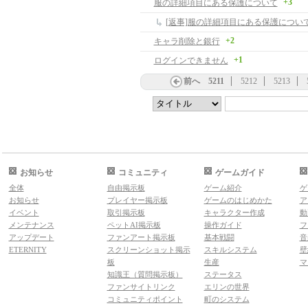
+3
服の詳細項目にある保護について
[返事]服の詳細項目にある保護につい
+2
キャラ削除と銀行
+1
ログインできません
前へ
5211
5212
5213
お知らせ
コミュニティ
ゲームガイド
全体
自由掲示板
ゲーム紹介
ゲ
お知らせ
プレイヤー掲示板
ゲームのはじめかた
ア
イベント
取引掲示板
キャラクター作成
動
メンテナンス
ペットAI掲示板
操作ガイド
フ
アップデート
ファンアート掲示板
基本戦闘
音
ETERNITY
スクリーンショット掲示
スキルシステム
壁
板
生産
マ
知識王（質問掲示板）
ステータス
ファンサイトリンク
エリンの世界
コミュニティポイント
町のシステム