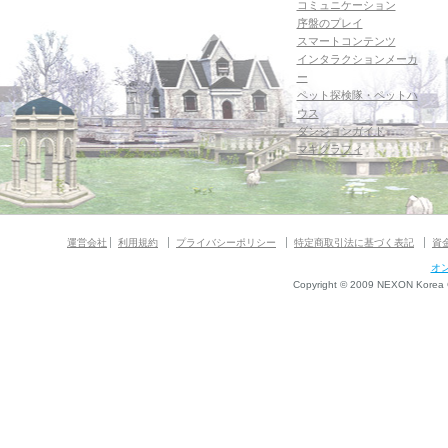
コミュニケーション
序盤のプレイ
スマートコンテンツ
インタラクションメーカ
ー
ペット探検隊・ペットハ
ウス
ダンジョンガイド
マギグラフィ
運営会社
利用規約
プライバシーポリシー
特定商取引法に基づく表記
資
オ
Copyright © 2009 NEXON Korea Co