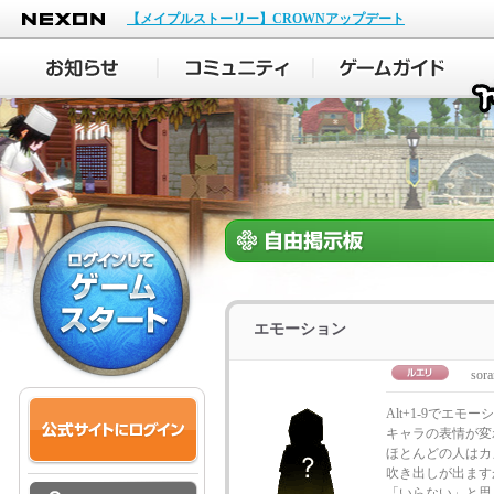
NEXON
【メイプルストーリー】CROWNアップデート
エモーション
sora
Alt+1-9でエ
キャラの表情が変
ほとんどの人はカ
吹き出しが出ます
「いらない」と思