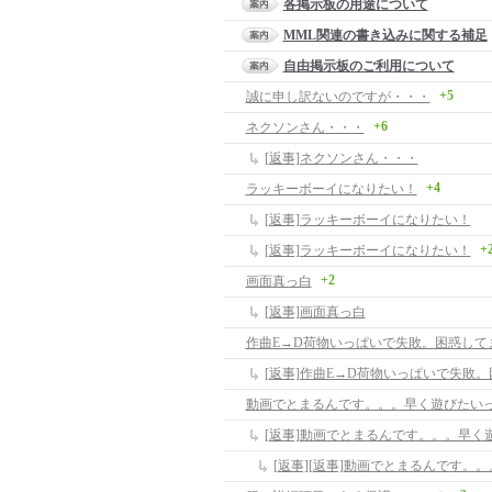
各掲示板の用途について
MML関連の書き込みに関する補足
自由掲示板のご利用について
+5
誠に申し訳ないのですが・・・
+6
ネクソンさん・・・
[返事]ネクソンさん・・・
+4
ラッキーボーイになりたい！
[返事]ラッキーボーイになりたい！
+
[返事]ラッキーボーイになりたい！
+2
画面真っ白
[返事]画面真っ白
作曲E→D荷物いっぱいで失敗。困惑して
[返事]作曲E→D荷物いっぱいで失敗
動画でとまるんです。。。早く遊びたい
[返事]動画でとまるんです。。。早く