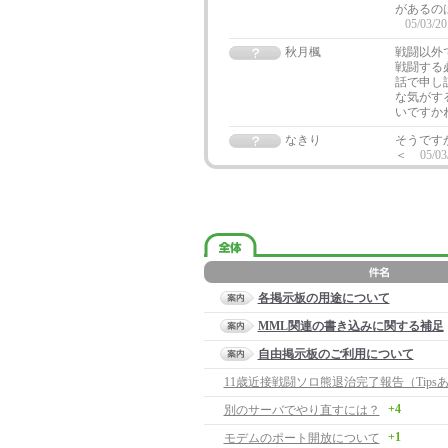
があるの
05/03/20
秋月楓
戦闘以外
戦闘する
話で申し
な気がす
いですか
なきり
そうです
＜
05/03
各掲示板の用途について
MML関連の書き込みに関する補足
自由掲示板のご利用について
11歳近接戦闘ソロ熊退治完了報告（Tips
+4
別のサーバでやり直すには？
+1
モデムのポート開放について