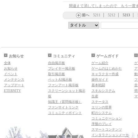
間違えて消してしまったので もう一度す
前へ
5211
5212
5213
お知らせ
コミュニティ
ゲームガイド
全体
自由掲示板
ゲーム紹介
ゲ
お知らせ
プレイヤー掲示板
ゲームのはじめかた
ア
イベント
取引掲示板
キャラクター作成
動
メンテナンス
ペットAI掲示板
操作ガイド
フ
アップデート
ファンアート掲示板
基本戦闘
音
ETERNITY
スクリーンショット掲示
スキルシステム
壁
板
生産
マ
知識王（質問掲示板）
ステータス
ファンサイトリンク
エリンの世界
コミュニティポイント
町のシステム
コミュニケーション
序盤のプレイ
スマートコンテンツ
インタラクションメーカ