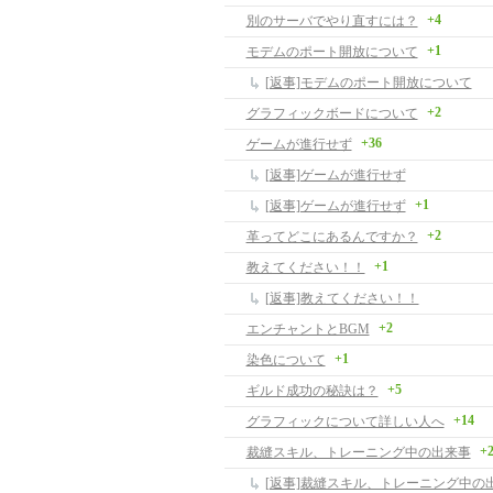
+4
別のサーバでやり直すには？
+1
モデムのポート開放について
[返事]モデムのポート開放について
+2
グラフィックボードについて
+36
ゲームが進行せず
[返事]ゲームが進行せず
+1
[返事]ゲームが進行せず
+2
革ってどこにあるんですか？
+1
教えてください！！
[返事]教えてください！！
+2
エンチャントとBGM
+1
染色について
+5
ギルド成功の秘訣は？
+14
グラフィックについて詳しい人へ
+
裁縫スキル、トレーニング中の出来事
[返事]裁縫スキル、トレーニング中の