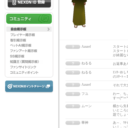
Azuref
スタート
スタート
が綺麗な
ねるる
お返事あ
ねるる
ｴﾝﾀｰお
のｽﾀｰﾄ
Azuref
それで大
フユ
わー、ち
すー(*'ー'
ムーン
横から失
いところ
題でしょ
華神
あ～、ｳ
い！」っ