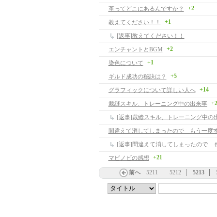
+2
革ってどこにあるんですか？
+1
教えてください！！
[返事]教えてください！！
+2
エンチャントとBGM
+1
染色について
+5
ギルド成功の秘訣は？
+14
グラフィックについて詳しい人へ
+
裁縫スキル、トレーニング中の出来事
[返事]裁縫スキル、トレーニング中の
間違えて消してしまったので もう一度す
+21
マビノビの感想
前へ
5211
5212
5213