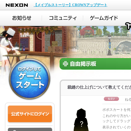
NEXON
【メイプルストーリー】CROWNアップデート
裁縫の仕上げについて教えてくだ
ねる
ポポスカートを何度
これのやり方がい
ックしてドラッグ
表示されていくの