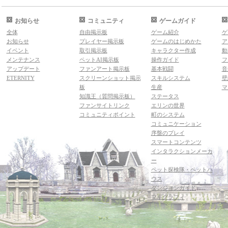
お知らせ
コミュニティ
ゲームガイド
全体
自由掲示板
ゲーム紹介
ゲ
お知らせ
プレイヤー掲示板
ゲームのはじめかた
ア
イベント
取引掲示板
キャラクター作成
動
メンテナンス
ペットAI掲示板
操作ガイド
フ
アップデート
ファンアート掲示板
基本戦闘
音
ETERNITY
スクリーンショット掲示
スキルシステム
壁
板
生産
マ
知識王（質問掲示板）
ステータス
ファンサイトリンク
エリンの世界
コミュニティポイント
町のシステム
コミュニケーション
序盤のプレイ
スマートコンテンツ
インタラクションメーカ
ー
ペット探検隊・ペットハ
ウス
ダンジョンガイド
マギグラフィ