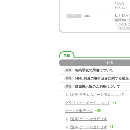
なのか・
たぶん・
karuu
私も時々
起動時に
うがない
05/03/20
各掲示板の用途について
MML関連の書き込みに関する補足
自由掲示板のご利用について
[返事]モデムのポート開放について
+2
グラフィックボードについて
+36
ゲームが進行せず
[返事]ゲームが進行せず
+1
[返事]ゲームが進行せず