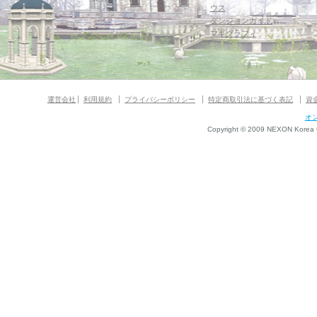
ウス
ダンジョンガイド
マギグラフィ
運営会社
利用規約
プライバシーポリシー
特定商取引法に基づく表記
資
オ
Copyright © 2009 NEXON Korea Co