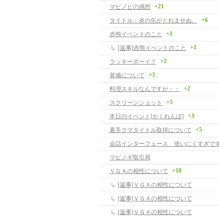
+21
マビノビの感想
+6
タイトル：炎の矢がとれませぬ。
+1
赤熊イベントのこと
+1
[返事]赤熊イベントのこと
+2
ラッキーボーイ？
+3
装備について
+2
料理スキルなんですが・・
+5
スクリーンショット
+3
本日のイベント[かくれんぼ]
+5
素手クマタイトル取得について
会話インターフェース 使いにくすぎです -
マビノギ取引局
+10
ＶＧＡの相性について
[返事]ＶＧＡの相性について
[返事]ＶＧＡの相性について
[返事]ＶＧＡの相性について