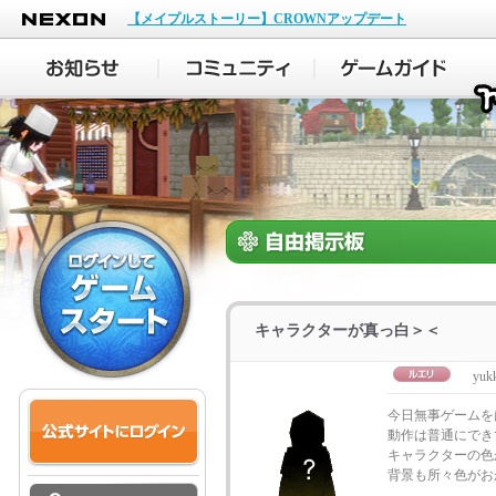
NEXON
【メイプルストーリー】CROWNアップデート
キャラクターが真っ白＞＜
yuk
今日無事ゲームを
動作は普通にでき
キャラクターの色
背景も所々色がお