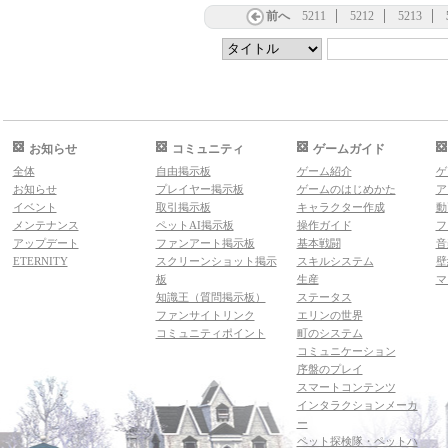
前へ
5211
5212
5213
お知らせ
コミュニティ
ゲームガイド
全体
自由掲示板
ゲーム紹介
ゲ
お知らせ
プレイヤー掲示板
ゲームのはじめかた
ア
イベント
取引掲示板
キャラクター作成
動
メンテナンス
ペットAI掲示板
操作ガイド
フ
アップデート
ファンアート掲示板
基本戦闘
音
ETERNITY
スクリーンショット掲示
スキルシステム
壁
板
生産
マ
知識王（質問掲示板）
ステータス
ファンサイトリンク
エリンの世界
コミュニティポイント
町のシステム
コミュニケーション
序盤のプレイ
スマートコンテンツ
インタラクションメーカ
ー
ペット探検隊・ペットハ