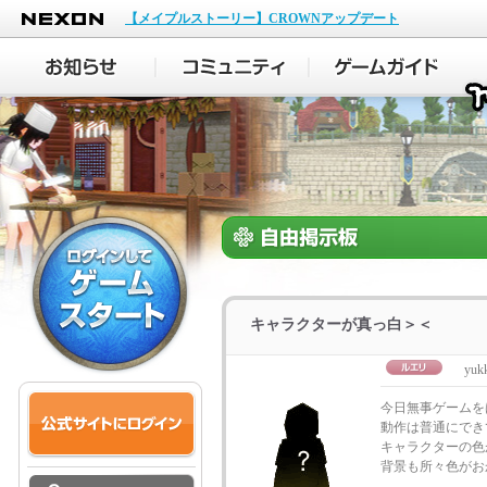
NEXON
【メイプルストーリー】CROWNアップデート
キャラクターが真っ白＞＜
yuk
今日無事ゲームを
動作は普通にでき
キャラクターの色
背景も所々色がお