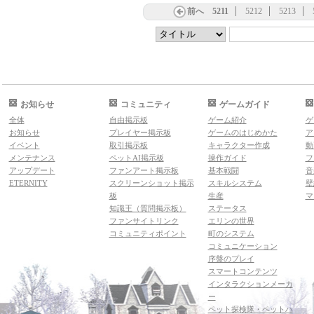
前へ
5211
5212
5213
お知らせ
コミュニティ
ゲームガイド
全体
自由掲示板
ゲーム紹介
ゲ
お知らせ
プレイヤー掲示板
ゲームのはじめかた
ア
イベント
取引掲示板
キャラクター作成
動
メンテナンス
ペットAI掲示板
操作ガイド
フ
アップデート
ファンアート掲示板
基本戦闘
音
ETERNITY
スクリーンショット掲示
スキルシステム
壁
板
生産
マ
知識王（質問掲示板）
ステータス
ファンサイトリンク
エリンの世界
コミュニティポイント
町のシステム
コミュニケーション
序盤のプレイ
スマートコンテンツ
インタラクションメーカ
ー
ペット探検隊・ペットハ