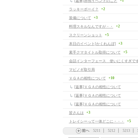
+1
[返事]赤熊イベントのこと
+2
ラッキーボーイ？
+3
装備について
+2
料理スキルなんですが・・
+5
スクリーンショット
+3
本日のイベント[かくれんぼ]
+5
素手クマタイトル取得について
会話インターフェース 使いにくすぎです -
マビノギ取引局
+10
ＶＧＡの相性について
[返事]ＶＧＡの相性について
[返事]ＶＧＡの相性について
[返事]ＶＧＡの相性について
+3
皆さんは
+5
トレイシーって一体どこに・・・
前へ
5211
5212
5213