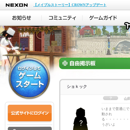
NEXON
【メイプルストーリー】CROWNアップデート
ショｋック
山
いままで普通にで
動され
る・・・・・・・
うざいよ