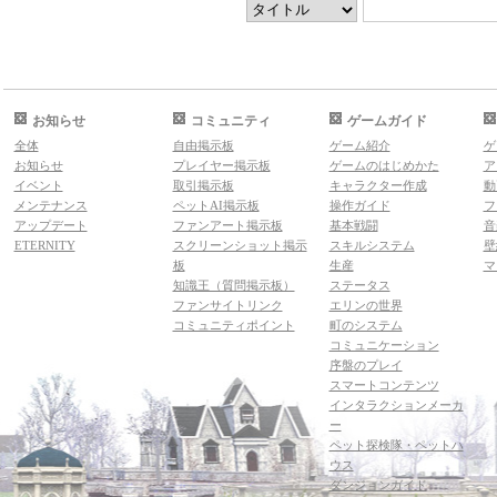
お知らせ
コミュニティ
ゲームガイド
全体
自由掲示板
ゲーム紹介
ゲ
お知らせ
プレイヤー掲示板
ゲームのはじめかた
ア
イベント
取引掲示板
キャラクター作成
動
メンテナンス
ペットAI掲示板
操作ガイド
フ
アップデート
ファンアート掲示板
基本戦闘
音
ETERNITY
スクリーンショット掲示
スキルシステム
壁
板
生産
マ
知識王（質問掲示板）
ステータス
ファンサイトリンク
エリンの世界
コミュニティポイント
町のシステム
コミュニケーション
序盤のプレイ
スマートコンテンツ
インタラクションメーカ
ー
ペット探検隊・ペットハ
ウス
ダンジョンガイド