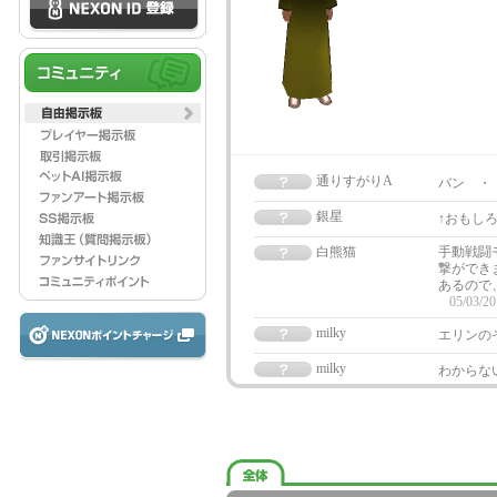
通りすがりA
バン ・
銀星
↑おもし
白熊猫
手動戦闘
撃ができ
あるので
05/03/20
milky
エリンの
milky
わからな