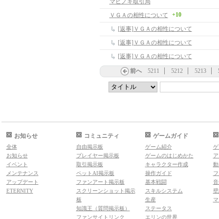
マビノギ取引局
+10
ＶＧＡの相性について
[返事]ＶＧＡの相性について
[返事]ＶＧＡの相性について
[返事]ＶＧＡの相性について
前へ
5211
5212
5213
お知らせ
コミュニティ
ゲームガイド
全体
自由掲示板
ゲーム紹介
ゲ
お知らせ
プレイヤー掲示板
ゲームのはじめかた
ア
イベント
取引掲示板
キャラクター作成
動
メンテナンス
ペットAI掲示板
操作ガイド
フ
アップデート
ファンアート掲示板
基本戦闘
音
ETERNITY
スクリーンショット掲示
スキルシステム
壁
板
生産
マ
知識王（質問掲示板）
ステータス
ファンサイトリンク
エリンの世界