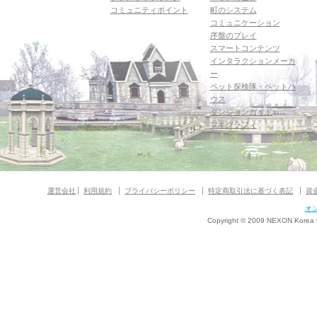
コミュニティポイント
町のシステム
コミュニケーション
序盤のプレイ
スマートコンテンツ
インタラクションメーカ
ー
ペット探検隊・ペットハ
ウス
ダンジョンガイド
マギグラフィ
運営会社
利用規約
プライバシーポリシー
特定商取引法に基づく表記
資
オ
Copyright © 2009 NEXON Korea Co