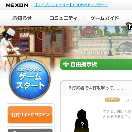
NEXON
【メイプルストーリー】CROWNアップデート
３打武器で４打攻撃って。。。
ジェ
できると聞いたの
わかる方教えて