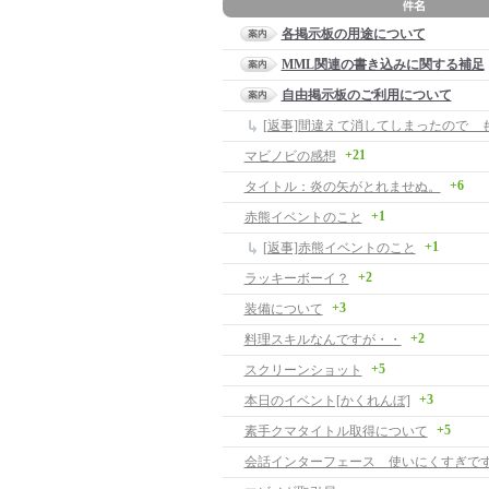
各掲示板の用途について
MML関連の書き込みに関する補足
自由掲示板のご利用について
+21
マビノビの感想
+6
タイトル：炎の矢がとれませぬ。
+1
赤熊イベントのこと
+1
[返事]赤熊イベントのこと
+2
ラッキーボーイ？
+3
装備について
+2
料理スキルなんですが・・
+5
スクリーンショット
+3
本日のイベント[かくれんぼ]
+5
素手クマタイトル取得について
会話インターフェース 使いにくすぎです -