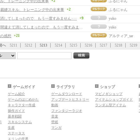
+2
ル、トレーニング中の出来事
ふるにゃん
+2
事]裁縫スキル、トレーニング中の出来事
ふるにゃん
+9
消してしまったので もう一度すみません･･･
yuko
[返事]間違えて消してしまったので もう一度すみません･･･
yuko
+21
の感想
アルティア_tar
前へ
5211
5212
5213
5214
5215
5216
5217
5218
5219
ゲームガイド
ライブラリ
ショップ
ゲーム紹介
ゲームダウンロード
マビノギショップ
ゲームのはじめかた
アップデートヒストリー
アイテムショップガイド
キャラクター作成
動画
ランダム型アイテム
操作ガイド
ファンタジーラジオ
基本戦闘
音楽
示
スキルシステム
壁紙
生産
マンガ
ステータス
エリンの世界