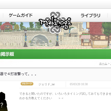
マビノギ
ホーム
>
器で４打攻撃って。。。
ジェリド_tar
05/03/20 10:30
できると聞いたのですが、いろいろタイミング試してみてもできま
わかる方教えてください ＞＜