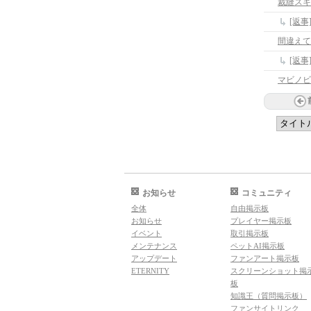
裁縫スキ
[返
間違えて
マビノビ
お知らせ
コミュニティ
全体
自由掲示板
お知らせ
プレイヤー掲示板
イベント
取引掲示板
メンテナンス
ペットAI掲示板
アップデート
ファンアート掲示板
ETERNITY
スクリーンショット掲
板
知識王（質問掲示板）
ファンサイトリンク