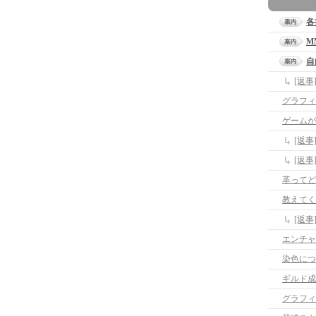
各
M
自
[返
グラフィ
ゲームが
[返
[返
革ってど
教えてく
[返
エンチャ
染色につ
ギルド成
グラフィ