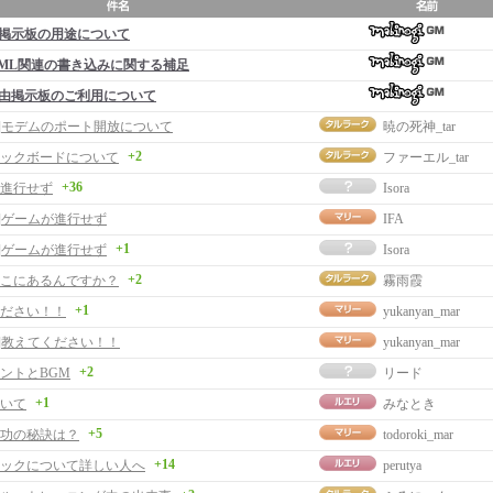
掲示板の用途について
ML関連の書き込みに関する補足
由掲示板のご利用について
事]モデムのポート開放について
暁の死神_tar
+2
ックボードについて
ファーエル_tar
+36
進行せず
Isora
事]ゲームが進行せず
IFA
+1
事]ゲームが進行せず
Isora
+2
こにあるんですか？
霧雨霞
+1
ださい！！
yukanyan_mar
事]教えてください！！
yukanyan_mar
+2
ントとBGM
リード
+1
いて
みなとき
+5
功の秘訣は？
todoroki_mar
+14
ックについて詳しい人へ
perutya