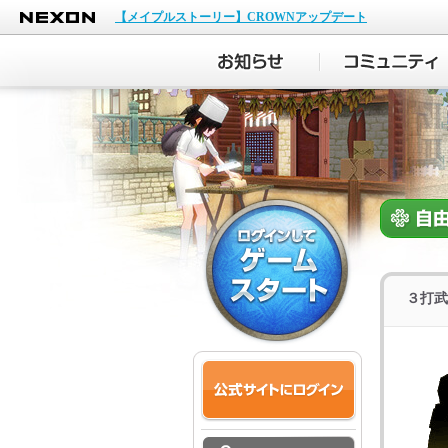
NEXON
【メイプルストーリー】CROWNアップデート
３打武