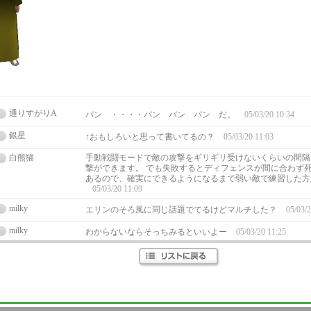
通りすがりA
バン ・・・・バン バン バン だ。
05/03/20 10:34
銀星
↑おもしろいと思って書いてるの？
05/03/20 11:03
白熊猫
手動戦闘モードで敵の攻撃をギリギリ受けないくらいの間隔
撃ができます。 でも失敗するとディフェンスが間に合わず
あるので、確実にできるようになるまで弱い敵で練習した方
05/03/20 11:09
milky
エリンのそろ風に同じ話題でてるけどマルチした？
05/03/2
milky
わからないならそっちみるといいよー
05/03/20 11:25