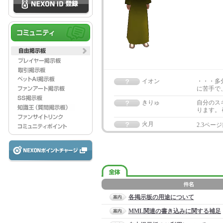
イオン
・・・多
に苦手で
きりゅ
自分のス
ります。
火月
2.3ペ
各掲示板の用途について
MML関連の書き込みに関する補足