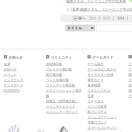
+
裁縫スキル、トレーニング中の出来事
[返事]裁縫スキル、トレーニング中の
前へ
5211
5212
5213
お知らせ
コミュニティ
ゲームガイド
全体
自由掲示板
ゲーム紹介
ゲ
お知らせ
プレイヤー掲示板
ゲームのはじめかた
ア
イベント
取引掲示板
キャラクター作成
動
メンテナンス
ペットAI掲示板
操作ガイド
フ
アップデート
ファンアート掲示板
基本戦闘
音
ETERNITY
スクリーンショット掲示
スキルシステム
壁
板
生産
マ
知識王（質問掲示板）
ステータス
ファンサイトリンク
エリンの世界
コミュニティポイント
町のシステム
コミュニケーション
序盤のプレイ
スマートコンテンツ