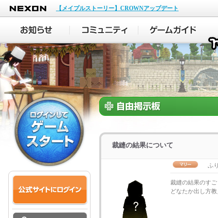
NEXON
【メイプルストーリー】CROWNアップデート
裁縫の結果について
ふり
裁縫の結果のすご
どなたか出し方教