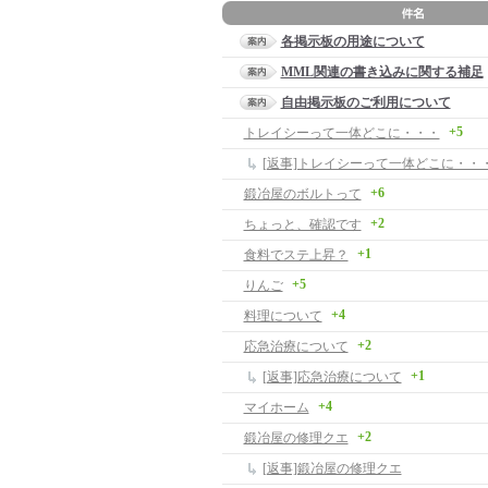
各掲示板の用途について
MML関連の書き込みに関する補足
自由掲示板のご利用について
+5
トレイシーって一体どこに・・・
[返事]トレイシーって一体どこに・・
+6
鍛冶屋のボルトって
+2
ちょっと、確認です
+1
食料でステ上昇？
+5
りんご
+4
料理について
+2
応急治療について
+1
[返事]応急治療について
+4
マイホーム
+2
鍛冶屋の修理クエ
[返事]鍛冶屋の修理クエ