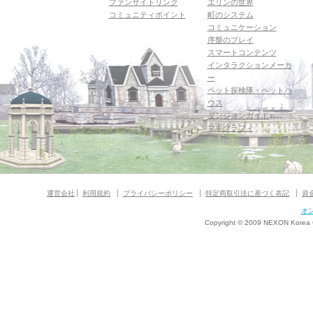
ファンサイトリンク
エリンの世界
コミュニティポイント
町のシステム
コミュニケーション
序盤のプレイ
スマートコンテンツ
インタラクションメーカ
ー
ペット探検隊・ペットハ
ウス
ダンジョンガイド
マギグラフィ
運営会社
利用規約
プライバシーポリシー
特定商取引法に基づく表記
資
オ
Copyright © 2009 NEXON Korea Co