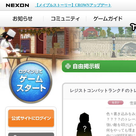
NEXON
【メイプルストーリー】CROWNアップデート
レジストコンバットランクＦのト
雪菜
色々書き込みをみ
？？？？のトレー
強い敵を叩けばい
何をやっても埋ま
中には戦闘不能に