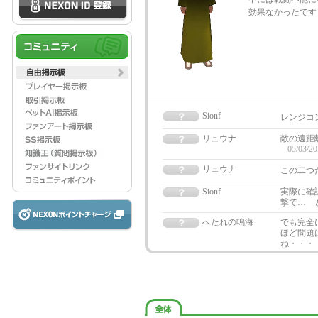
効果なかったです
Sionf
レンジコ
リュウナ
敵の遠距
05/03/20
リュウナ
この二つ
Sionf
実際に確
撃で… 
へたれの鳴海
でも完全
ほど問題
ね・・・