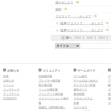
+4
誰かおしえて
+3
調剤
+3
クエストで・・・おしえて
+1
[返事]クエストで・・・おしえて
+1
[返事]クエストで・・・おしえて
前へ
5211
5212
5213
お知らせ
コミュニティ
ゲームガイド
全体
自由掲示板
ゲーム紹介
ゲ
お知らせ
プレイヤー掲示板
ゲームのはじめかた
ア
イベント
取引掲示板
キャラクター作成
動
メンテナンス
ペットAI掲示板
操作ガイド
フ
アップデート
ファンアート掲示板
基本戦闘
音
ETERNITY
スクリーンショット掲示
スキルシステム
壁
板
生産
マ
知識王（質問掲示板）
ステータス