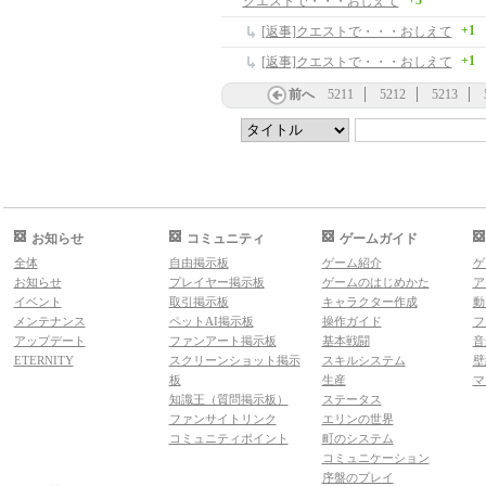
+3
クエストで・・・おしえて
+1
[返事]クエストで・・・おしえて
+1
[返事]クエストで・・・おしえて
前へ
5211
5212
5213
お知らせ
コミュニティ
ゲームガイド
全体
自由掲示板
ゲーム紹介
ゲ
お知らせ
プレイヤー掲示板
ゲームのはじめかた
ア
イベント
取引掲示板
キャラクター作成
動
メンテナンス
ペットAI掲示板
操作ガイド
フ
アップデート
ファンアート掲示板
基本戦闘
音
ETERNITY
スクリーンショット掲示
スキルシステム
壁
板
生産
マ
知識王（質問掲示板）
ステータス
ファンサイトリンク
エリンの世界
コミュニティポイント
町のシステム
コミュニケーション
序盤のプレイ