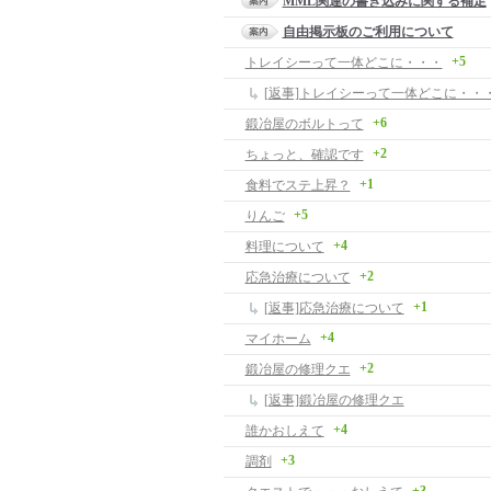
MML関連の書き込みに関する補足
自由掲示板のご利用について
+5
トレイシーって一体どこに・・・
[返事]トレイシーって一体どこに・・
+6
鍛冶屋のボルトって
+2
ちょっと、確認です
+1
食料でステ上昇？
+5
りんご
+4
料理について
+2
応急治療について
+1
[返事]応急治療について
+4
マイホーム
+2
鍛冶屋の修理クエ
[返事]鍛冶屋の修理クエ
+4
誰かおしえて
+3
調剤