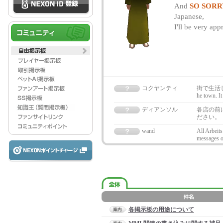
And
SO SORR
Japanese,
I'll be very app
コクヤンティ
街で生活して
he town. It
ディアンソル
各店の前
ださい。
wand
All Arbeits
messages o
各掲示板の用途について