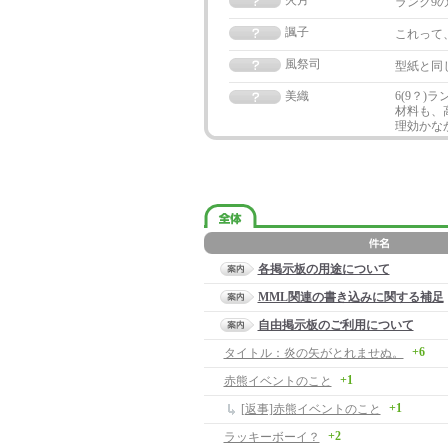
火月
ランク9
諷子
これって
風祭司
型紙と同
美織
6(9？
材料も、
理効かな
各掲示板の用途について
MML関連の書き込みに関する補足
自由掲示板のご利用について
+6
タイトル：炎の矢がとれませぬ。
+1
赤熊イベントのこと
+1
[返事]赤熊イベントのこと
+2
ラッキーボーイ？