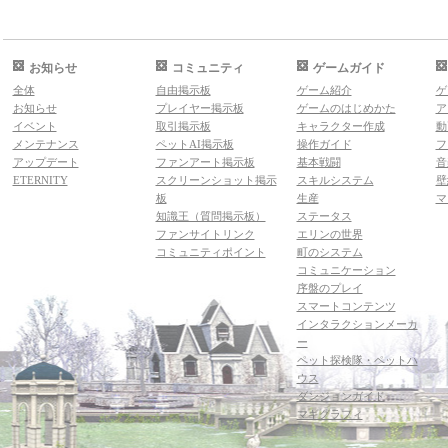
お知らせ
コミュニティ
ゲームガイド
全体
自由掲示板
ゲーム紹介
ゲ
お知らせ
プレイヤー掲示板
ゲームのはじめかた
ア
イベント
取引掲示板
キャラクター作成
動
メンテナンス
ペットAI掲示板
操作ガイド
フ
アップデート
ファンアート掲示板
基本戦闘
音
ETERNITY
スクリーンショット掲示
スキルシステム
壁
板
生産
マ
知識王（質問掲示板）
ステータス
ファンサイトリンク
エリンの世界
コミュニティポイント
町のシステム
コミュニケーション
序盤のプレイ
スマートコンテンツ
インタラクションメーカ
ー
ペット探検隊・ペットハ
ウス
ダンジョンガイド
マギグラフィ