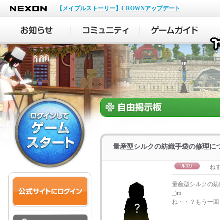
NEXON
【メイプルストーリー】CROWNアップデート
量産型シルクの紡織手袋の修理に
ねす
量産型シルクの紡
_)m 
ね・・？もう一回