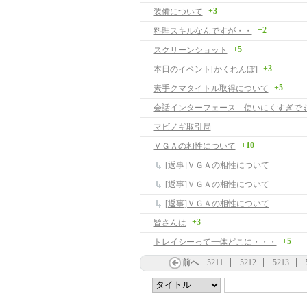
+3
装備について
+2
料理スキルなんですが・・
+5
スクリーンショット
+3
本日のイベント[かくれんぼ]
+5
素手クマタイトル取得について
会話インターフェース 使いにくすぎです -
マビノギ取引局
+10
ＶＧＡの相性について
[返事]ＶＧＡの相性について
[返事]ＶＧＡの相性について
[返事]ＶＧＡの相性について
+3
皆さんは
+5
トレイシーって一体どこに・・・
前へ
5211
5212
5213