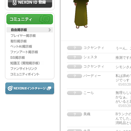
コクヤンティ
うーん。
シェスタ
推測です
コクヤンティ
シモンさ
バーディー
私は諦め
ジでっす
05/03/20
こーら
無理らし
かなぁ。
がいると
05/03/20
美織
Bランク
んでした
消耗品と