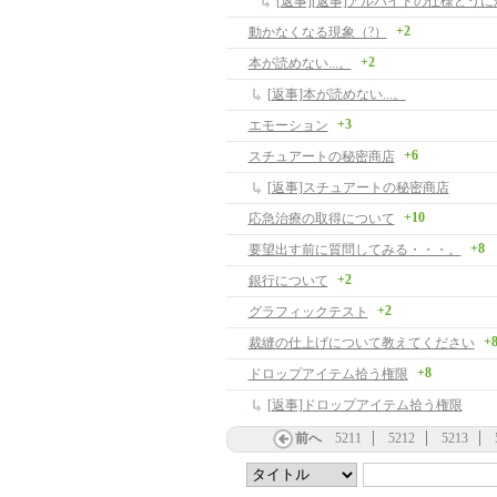
+2
動かなくなる現象（?）
+2
本が読めない...。
[返事]本が読めない...。
+3
エモーション
+6
スチュアートの秘密商店
[返事]スチュアートの秘密商店
+10
応急治療の取得について
+8
要望出す前に質問してみる・・・。
+2
銀行について
+2
グラフィックテスト
+
裁縫の仕上げについて教えてください
+8
ドロップアイテム拾う権限
[返事]ドロップアイテム拾う権限
前へ
5211
5212
5213