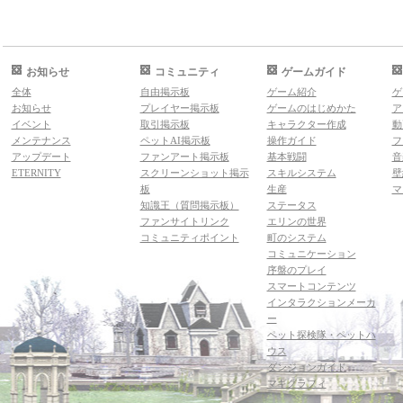
お知らせ
コミュニティ
ゲームガイド
全体
自由掲示板
ゲーム紹介
ゲ
お知らせ
プレイヤー掲示板
ゲームのはじめかた
ア
イベント
取引掲示板
キャラクター作成
動
メンテナンス
ペットAI掲示板
操作ガイド
フ
アップデート
ファンアート掲示板
基本戦闘
音
ETERNITY
スクリーンショット掲示
スキルシステム
壁
板
生産
マ
知識王（質問掲示板）
ステータス
ファンサイトリンク
エリンの世界
コミュニティポイント
町のシステム
コミュニケーション
序盤のプレイ
スマートコンテンツ
インタラクションメーカ
ー
ペット探検隊・ペットハ
ウス
ダンジョンガイド
マギグラフィ