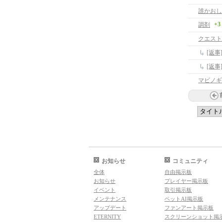
誰かおし
+3
調剤
クエスト
[返
[返
マビノギ
お知らせ
コミュニティ
全体
自由掲示板
お知らせ
プレイヤー掲示板
イベント
取引掲示板
メンテナンス
ペットAI掲示板
アップデート
ファンアート掲示板
ETERNITY
スクリーンショット掲