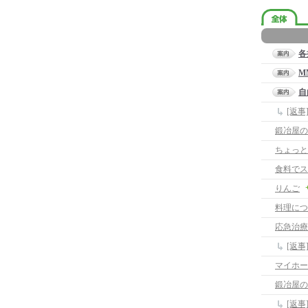
各
M
自
[返
鍛冶屋の
ちょっと
食料でス
りんご
料理につ
応急治療
[返
マイホー
鍛冶屋の
[返