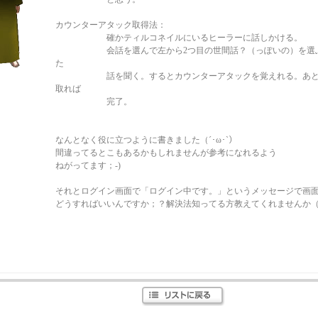
カウンターアタック取得法：
確かティルコネイルにいるヒーラーに話しかける。
会話を選んで左から2つ目の世間話？（っぽいの）を選ぶ
た
話を聞く。するとカウンターアタックを覚えれる。あとは
取れば
完了。
なんとなく役に立つように書きました（´･ω･`）
間違ってるとこもあるかもしれませんが参考になれるよう
ねがってます；-)
それとログイン画面で「ログイン中です。」というメッセージで画
どうすればいいんですか；？解決法知ってる方教えてくれませんか（´