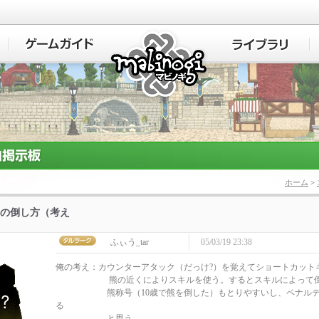
マビノギ
ホーム
>
の倒し方（考え
ふぃう_tar
05/03/19 23:38
俺の考え：カウンターアタック（だっけ?）を覚えてショートカット
熊の近くによりスキルを使う。するとスキルによって倒せ
熊称号（10歳で熊を倒した）もとりやすいし、ペナルテ
る
と思う。