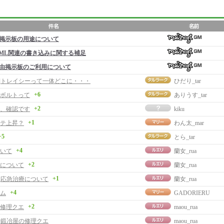
掲示板の用途について
ML関連の書き込みに関する補足
由掲示板のご利用について
事]トレイシーって一体どこに・・・
ひだり_tar
+6
ボルトって
ありうす_tar
+2
、確認です
kiku
+1
テ上昇？
わん太_mar
+5
とら_tar
+4
いて
蘭女_rua
+2
について
蘭女_rua
+1
事]応急治療について
蘭女_rua
+4
ム
GADORIERU
+2
修理クエ
maou_rua
事]鍛冶屋の修理クエ
maou_rua