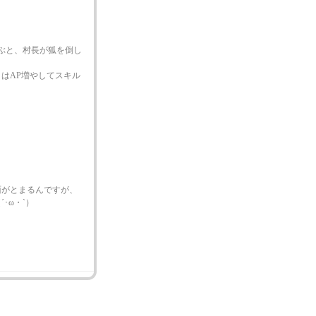
と、村長が狐を倒し
AP増やしてスキル
面がとまるんですが、
･ω・`）