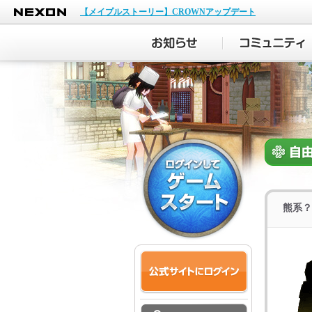
NEXON
【メイプルストーリー】CROWNアップデート
熊系？