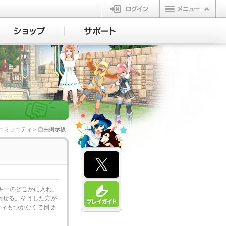
ログイン
コミュニティ
> 自由掲示板
キーのどこかに入れ、
る。そうした方が
ィもつかなくて倒せ