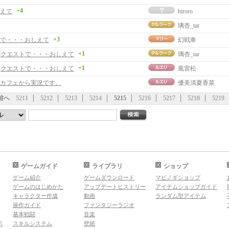
+4
えて
hiroro
璃杏_tar
+3
で・・・おしえて
幻戦車
+1
事]クエストで・・・おしえて
璃杏_tar
+1
事]クエストで・・・おしえて
風雷松
カフェから実況です。
優美清夏香菜
前へ
5211
5212
5213
5214
5215
5216
5217
5218
5219
ゲームガイド
ライブラリ
ショップ
ゲーム紹介
ゲームダウンロード
マビノギショップ
ゲームのはじめかた
アップデートヒストリー
アイテムショップガイド
キャラクター作成
動画
ランダム型アイテム
操作ガイド
ファンタジーラジオ
基本戦闘
音楽
示
スキルシステム
壁紙