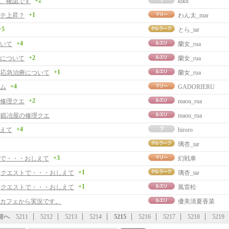
+2
、確認です
kiku
+1
テ上昇？
わん太_mar
+5
とら_tar
+4
いて
蘭女_rua
+2
について
蘭女_rua
+1
事]応急治療について
蘭女_rua
+4
ム
GADORIERU
+2
修理クエ
maou_rua
事]鍛冶屋の修理クエ
maou_rua
+4
えて
hiroro
璃杏_tar
+3
で・・・おしえて
幻戦車
+1
事]クエストで・・・おしえて
璃杏_tar
+1
事]クエストで・・・おしえて
風雷松
カフェから実況です。
優美清夏香菜
前へ
5211
5212
5213
5214
5215
5216
5217
5218
5219