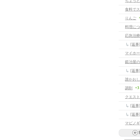
ちょっと
食料でス
りんご
料理につ
応急治療
[返
マイホー
鍛冶屋の
[返
誰かおし
+3
調剤
クエスト
[返
[返
マビノギ