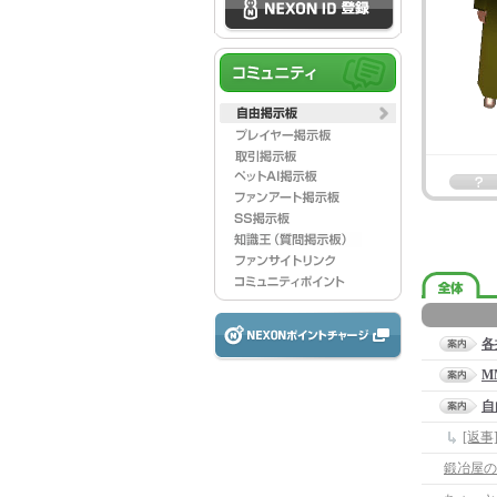
各
M
自
[返
鍛冶屋の