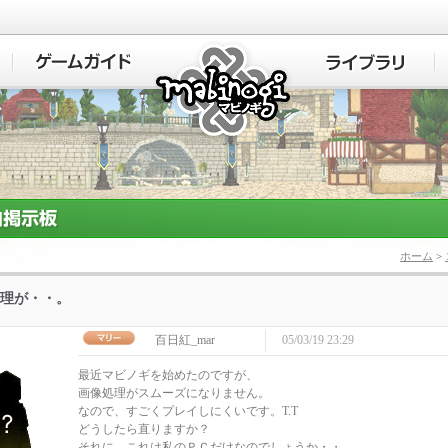
マビノギ
ホーム
>
理が・・。
百日紅_mar
05/03/19 23:29
最近マビノギを始めたのですが、
画像処理がスムーズになりません。
なので、すごくプレイしにくいです。T.T
どうしたら直りますか？
それに、これは私のＰＣだけなのでしょうか・・。