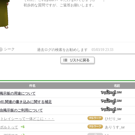
初歩的な質問ですが、ご返答お願いします。
シーク
過去ログの検索をお勧めします
05/03/19 23:33
掲示板の用途について
ML関連の書き込みに関する補足
由掲示板のご利用について
事]トレイシーって一体どこに・・・
ひだり_tar
+6
ボルトって
ありうす_tar