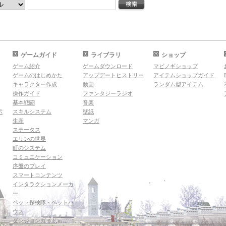
ゲームガイド
ライブラリ
ショップ
ゲーム紹介
ゲームダウンロード
マビノギショップ
ゲームのはじめかた
アップデートヒストリー
アイテムショップガイド
キャラクター作成
動画
ランダム型アイテム
操作ガイド
ファンタジーラジオ
基本戦闘
音楽
示
スキルシステム
壁紙
生産
マンガ
ステータス
エリンの世界
町のシステム
コミュニケーション
序盤のプレイ
スマートコンテンツ
インタラクションメーカ
ー
ペット探検隊・ペットハ
ウス
ダンジョンガイド