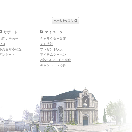
ページトップへ
サポート
マイページ
お問い合わせ
キャラクター設定
FAQ
メモ機能
不具合対応状況
プレゼント状況
アンケート
アイテムクーポン
2次パスワード初期化
キャンペーン応募