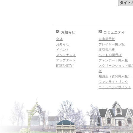
お知らせ
コミュニティ
全体
自由掲示板
お知らせ
プレイヤー掲示板
イベント
取引掲示板
メンテナンス
ペットAI掲示板
アップデート
ファンアート掲示板
ETERNITY
スクリーンショット掲
板
知識王（質問掲示板）
ファンサイトリンク
コミュニティポイント