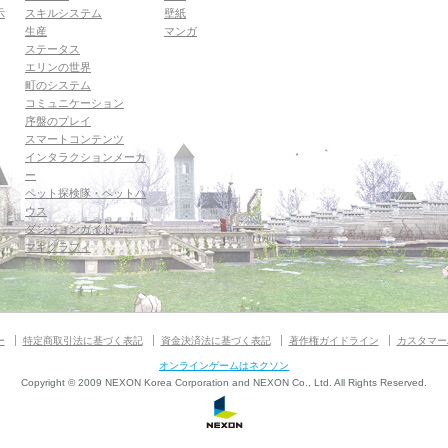
示
スキルシステム
壁紙
生産
マンガ
ステータス
エリンの世界
町のシステム
コミュニケーション
序盤のプレイ
スマートコンテンツ
インタラクションメーカ
ー
ペット探検隊・ペットハ
ウス
ダンジョンガイド
マギグラフィ
ー
特定商取引法に基づく表記
資金決済法に基づく表記
著作権ガイドライン
カスタマー
オンラインゲームはネクソン
Copyright © 2009 NEXON Korea Corporation and NEXON Co., Ltd. All Rights Reserved.