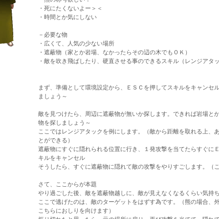
・死にたくないよー＞＜
・時間とか気にしない
－必要な物
・広くて、人気の少ない場所
・遮蔽物（家とか岩場、なかったらその辺の木でもＯＫ）
・敵を吹き飛ばしたり、硬直させる事のできるスキル（レンジアタ
まず、準備として環境設定から、ＥＳＣを押してスキルをキャンセ
ましょう～
敵を見つけたら、周辺に遮蔽物が無いか探します。できれば岩場と
物を探しましょう～
ここではレンジアタックを例にします。（敵から距離を取れる上、
とができる）
遮蔽物にすぐに隠れられる位置に行き、１発攻撃を当てたらすぐに
キルをキャンセル
そうしたら、すぐに遮蔽物に隠れて敵の攻撃をやりすごします。（
さて、ここからが本題
やり過ごした後、敵を遮蔽物越しに、敵が見えなくなるくらい気持
ここで逃げたのは、敵のターゲットをはずす為です。（熊の場合、
こちらにおしりを向けます）