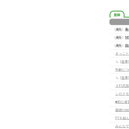
各
M
自
まっこと
[返事
年齢につ
[返
３打武器
シロクモ
裁縫の結
PTを組
みんなでP