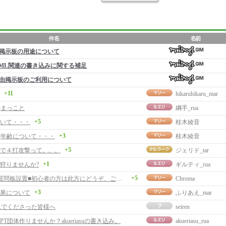
掲示板の用途について
ML関連の書き込みに関する補足
由掲示板のご利用について
+11
hikaruhikaru_mar
]まっこと
綱手_rua
+5
いて・・・
桂木綾音
+3
事]年齢について・・・
桂木綾音
+5
で４打攻撃って。。。
ジェリド_tar
+1
狩りませんか?
ギルティ_rua
+5
■初心者質問板設置■初心者の方は此方にどうぞ、ご案内とサイト更新。
Chroma
+3
果について
ふりあえ_mar
んでくださった皆様へ
seiren
T団体作りませんか？akueriasuの書き込み。
akueriasu_rua