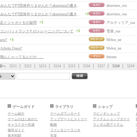
[返事]みんなでPT団体作りませんか？akueriasuの書き込み。
akueriasu_rua
+2
[返事]みんなでPT団体作りませんか？akueriasuの書き込み。
akueriasu_rua
+5
足とジャガイモの疑問
アルティリア_rua
+5
コンバットランクＦのトレーニングについて
雪菜_rua
uest?
+3
Melon_tar
rbeits Quest?
Melon_tar
飛んじゃってるんだが…。
hitomu
前へ
5211
5212
5213
5214
5215
5216
5217
5218
5219
ゲームガイド
ライブラリ
ショップ
ゲーム紹介
ゲームダウンロード
マビノギショップ
ゲームのはじめかた
アップデートヒストリー
アイテムショップガイド
キャラクター作成
動画
ランダム型アイテム
操作ガイド
ファンタジーラジオ
基本戦闘
音楽