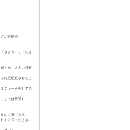
ックがお勧め）
ルできようにしておき
か家とか、大きい遮蔽
ある程度硬直させるこ
ＥＳＣキーを押してス
ここまでは普通）
ち多めに逃げます。
外れると戻ったときに