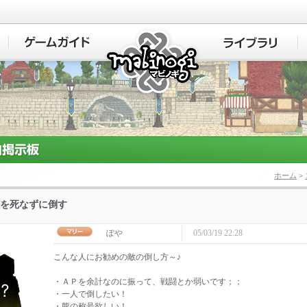
マビノギ
ホーム
>
を死なずに倒す
ぽや
05/03/19 22:28
こんな人にお勧めの敵の倒し方～♪
・ＡＰを余計なのに振って、戦闘とか弱いです；；
・一人で倒したい！
・熊の称号欲しい！