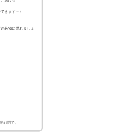
て、逃げる
できます～♪
ず遮蔽物に隠れましょ
動戦闘で。