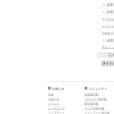
スリムな
レジスト
Arbeits Q
[返事]A
色がぶっ
お知らせ
コミュニティ
全体
自由掲示板
お知らせ
プレイヤー掲示板
イベント
取引掲示板
メンテナンス
ペットAI掲示板
アップデート
ファンアート掲示板