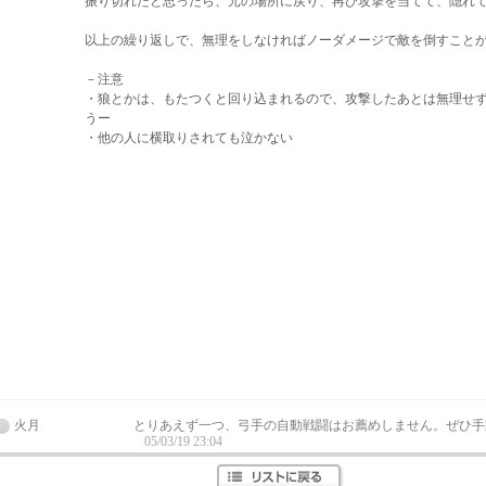
振り切れたと思ったら、元の場所に戻り、再び攻撃を当てて、隠れ
以上の繰り返しで、無理をしなければノーダメージで敵を倒すことが
－注意
・狼とかは、もたつくと回り込まれるので、攻撃したあとは無理せ
うー
・他の人に横取りされても泣かない
火月
とりあえず一つ、弓手の自動戦闘はお薦めしません。ぜひ手
05/03/19 23:04