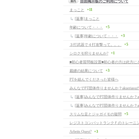
自由掲示板のご利用について
+11
まっこと
[返事]まっこと
+5
年齢について・・・
+3
[返事]年齢について・・・
+5
３打武器で４打攻撃って。。。
+1
シロクモ狩りませんか?
+3
裁縫の結果について
PTを組んでくださった皆様へ
みんなでPT団体作りませんか？akuerias
+5
スリムな足とジャガイモの疑問
レジストコンバットランクＦのトレーニ
Arbeits Quest?
+3