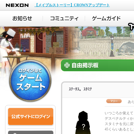
NEXON
【メイプルストーリー】CROWNアップデート
ｽﾃｰﾀｽ。ｽﾀﾐﾅ
あら
いつごろか覚えて
デスペナルティか
スタミナを元に戻
45くらいあるとし