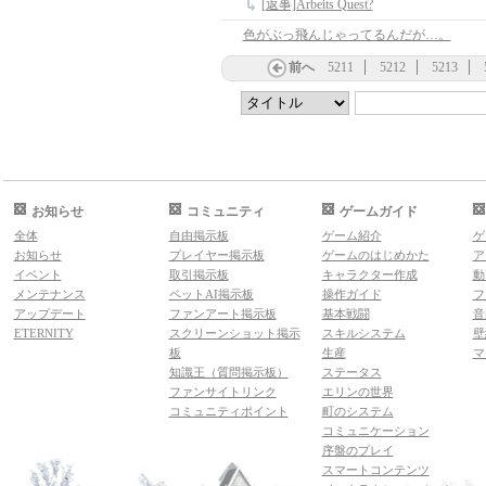
[返事]Arbeits Quest?
色がぶっ飛んじゃってるんだが…。
前へ
5211
5212
5213
お知らせ
コミュニティ
ゲームガイド
全体
自由掲示板
ゲーム紹介
ゲ
お知らせ
プレイヤー掲示板
ゲームのはじめかた
ア
イベント
取引掲示板
キャラクター作成
動
メンテナンス
ペットAI掲示板
操作ガイド
フ
アップデート
ファンアート掲示板
基本戦闘
音
ETERNITY
スクリーンショット掲示
スキルシステム
壁
板
生産
マ
知識王（質問掲示板）
ステータス
ファンサイトリンク
エリンの世界
コミュニティポイント
町のシステム
コミュニケーション
序盤のプレイ
スマートコンテンツ