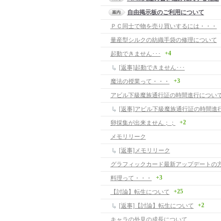
自由掲示板のご利用について
ＰＣ同士で物を売り買いするには・・・
量産型シルクの紡織手袋の修理について
+4
起動できません･･･
[返事]起動できません･･･
+3
魔法の授業って・・・
アビル下級魔族通行証の時間進行につい
[返事]アビル下級魔族通行証の時間進
+2
卵採集が出来ません；；
メモリリーク
[返事]メモリリーク
+3
料理って・・・
+25
【討論】転生について
+2
[返事]【討論】転生について
キャラの外見の成長について