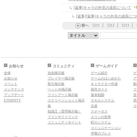
+
[返事]キャラの外見の成長について
[返事][返事]キャラの外見の成長につ
前へ
5211
5212
5213
お知らせ
コミュニティ
ゲームガイド
全体
自由掲示板
ゲーム紹介
ゲ
お知らせ
プレイヤー掲示板
ゲームのはじめかた
ア
イベント
取引掲示板
キャラクター作成
動
メンテナンス
ペットAI掲示板
操作ガイド
フ
アップデート
ファンアート掲示板
基本戦闘
音
ETERNITY
スクリーンショット掲示
スキルシステム
壁
板
生産
マ
知識王（質問掲示板）
ステータス
ファンサイトリンク
エリンの世界
コミュニティポイント
町のシステム
コミュニケーション
序盤のプレイ