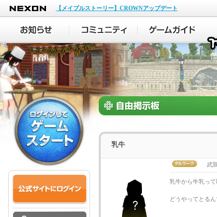
NEXON
【メイプルストーリー】CROWNアップデート
乳牛
武
乳牛から牛乳って
どうやってとるん