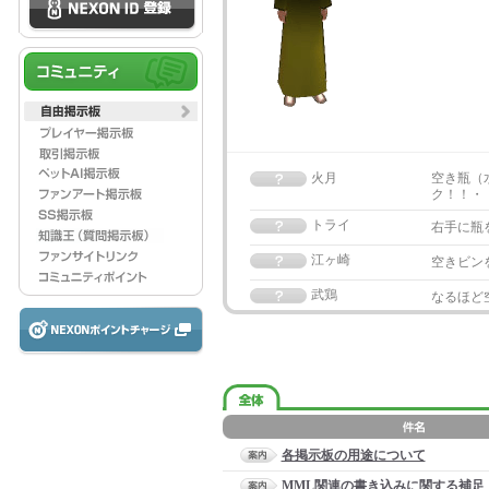
火月
空き瓶（
ク！！・
トライ
右手に瓶
江ヶ崎
空きビン
武鶏
なるほど
各掲示板の用途について
MML関連の書き込みに関する補足