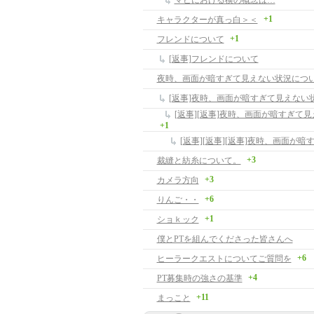
マビにおける横の概念は…
+1
キャラクターが真っ白＞＜
+1
フレンドについて
[返事]フレンドについて
夜時、画面が暗すぎて見えない状況につ
[返事]夜時、画面が暗すぎて見えない
+1
+3
裁縫と紡糸について。
+3
カメラ方向
+6
りんご・・
+1
ショｋック
僕とPTを組んでくださった皆さんへ
+6
ヒーラークエストについてご質問を
+4
PT募集時の強さの基準
+11
まっこと