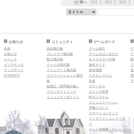
前へ
5211
5212
5213
お知らせ
コミュニティ
ゲームガイド
全体
自由掲示板
ゲーム紹介
ゲ
お知らせ
プレイヤー掲示板
ゲームのはじめかた
ア
イベント
取引掲示板
キャラクター作成
動
メンテナンス
ペットAI掲示板
操作ガイド
フ
アップデート
ファンアート掲示板
基本戦闘
音
ETERNITY
スクリーンショット掲示
スキルシステム
壁
板
生産
マ
知識王（質問掲示板）
ステータス
ファンサイトリンク
エリンの世界
コミュニティポイント
町のシステム
コミュニケーション
序盤のプレイ
スマートコンテンツ
インタラクションメーカ
ー
ペット探検隊・ペットハ