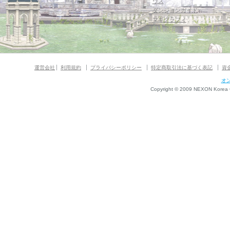
ウス
ダンジョンガイド
マギグラフィ
運営会社
利用規約
プライバシーポリシー
特定商取引法に基づく表記
資
オ
Copyright © 2009 NEXON Korea Co