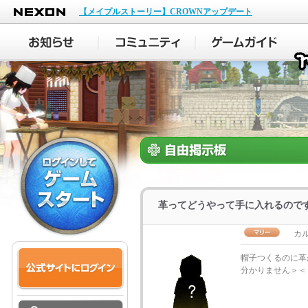
NEXON
【メイプルストーリー】CROWNアップデート
革ってどうやって手に入れるので
カ
帽子つくるのに革
分かりません＞＜