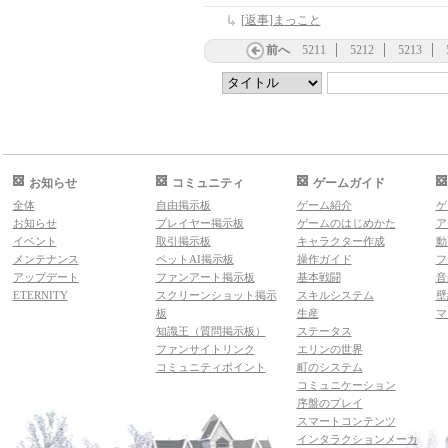
[返事]まっこと
前へ
5211
5212
5213
お知らせ
コミュニティ
ゲームガイド
全体
自由掲示板
ゲーム紹介
ゲ
お知らせ
プレイヤー掲示板
ゲームのはじめかた
ア
イベント
取引掲示板
キャラクター作成
動
メンテナンス
ペットAI掲示板
操作ガイド
フ
アップデート
ファンアート掲示板
基本戦闘
音
ETERNITY
スクリーンショット掲示
スキルシステム
壁
板
生産
マ
知識王（質問掲示板）
ステータス
ファンサイトリンク
エリンの世界
コミュニティポイント
町のシステム
コミュニケーション
序盤のプレイ
スマートコンテンツ
インタラクションメーカ