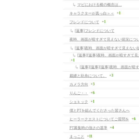
マビにおける横の概念は…
+1
キャラクターが真っ白＞＜
+1
フレンドについて
[返事]フレンドについて
夜時、画面が暗すぎて見えない状況につ
[返事]夜時、画面が暗すぎて見えない
+1
+3
裁縫と紡糸について。
+3
カメラ方向
+6
りんご・・
+1
ショｋック
僕とPTを組んでくださった皆さんへ
+6
ヒーラークエストについてご質問を
+4
PT募集時の強さの基準
+11
まっこと