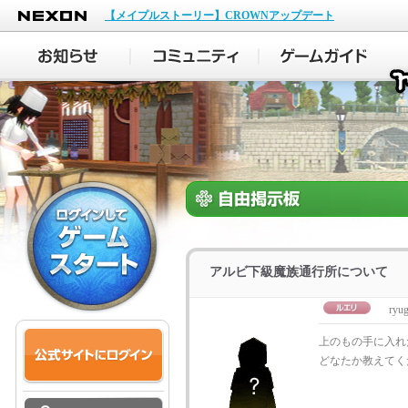
NEXON
【メイプルストーリー】CROWNアップデート
アルビ下級魔族通行所について
ryug
上のもの手に入れ
どなたか教えてくだ