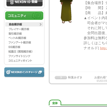
【集合場所】
【時 間】２
【商 品】
▲イベント内容
司会者がマビ
それに対して
全問出題後、
参加料は無料な
詳しくはこち
ナオルド[
http
秋葉みずき
お疲れ様で
05/03/19