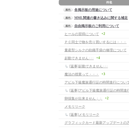
各掲示板の用途について
MML関連の書き込みに関する補足
自由掲示板のご利用について
+2
ヒールの習得について
ＰＣ同士で物を売り買いするには・・・
量産型シルクの紡織手袋の修理について
+4
起動できません･･･
[返事]起動できません･･･
+3
魔法の授業って・・・
アビル下級魔族通行証の時間進行につい
[返事]アビル下級魔族通行証の時間進
+2
卵採集が出来ません；；
メモリリーク
[返事]メモリリーク