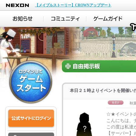
NEXON
【メイプルストーリー】CROWNアップデート
本日２１時よりイベントを開催いた
秋
☆★イベント
こんにちは、
この度は私達
【サーバー】ル