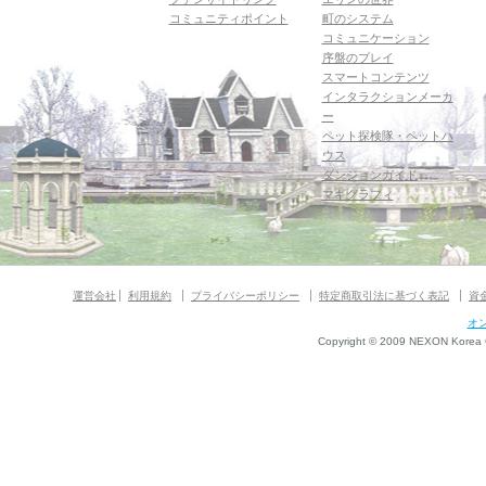
コミュニティポイント
町のシステム
コミュニケーション
序盤のプレイ
スマートコンテンツ
インタラクションメーカ
ー
ペット探検隊・ペットハ
ウス
ダンジョンガイド
マギグラフィ
運営会社
利用規約
プライバシーポリシー
特定商取引法に基づく表記
資
オ
Copyright © 2009 NEXON Korea Co