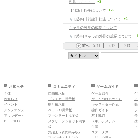
+3
料理って・・・
+25
【討論】転生について
+2
[返事]【討論】転生について
キャラの外見の成長について
+
[返事]キャラの外見の成長について
前へ
5211
5212
5213
お知らせ
コミュニティ
ゲームガイド
全体
自由掲示板
ゲーム紹介
ゲ
お知らせ
プレイヤー掲示板
ゲームのはじめかた
ア
イベント
取引掲示板
キャラクター作成
動
メンテナンス
ペットAI掲示板
操作ガイド
フ
アップデート
ファンアート掲示板
基本戦闘
音
ETERNITY
スクリーンショット掲示
スキルシステム
壁
板
生産
マ
知識王（質問掲示板）
ステータス
ファンサイトリンク
エリンの世界